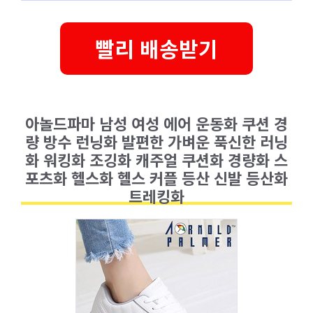
빨리 배송받기
아놀드파마 남성 여성 에어 운동화 쿠션 경
량 방수 런닝화 발편한 가벼운 푹신한 러닝
화 워킹화 조깅화 캐주얼 쿠션화 경량화 스
포츠화 헬스화 헬스 커플 등산 신발 등산화
트레킹화