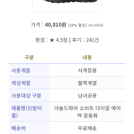
가격 :
40,810원
(18% 할인)
49,900원
평점 : ★ 4.5점 | 후기 : 241건
구분
내용
사용계절
사계절용
색상계열
블랙계열
사용대상 구분
남녀공용
제품명(신발이
아놀드파마 소비트 다이얼 에어
름)
백 운동화
배송비
무료배송