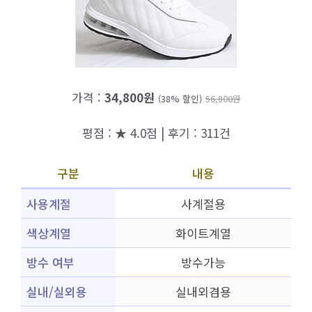
가격 :
34,800원
(38% 할인)
56,800원
평점 : ★ 4.0점 | 후기 : 311건
구분
내용
사용계절
사계절용
색상계열
화이트계열
방수 여부
방수가능
실내/실외용
실내외겸용