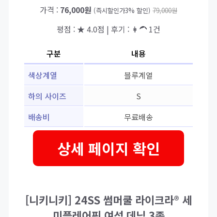
가격 :
76,000원
(즉시할인가3% 할인)
79,000원
평점 : ★ 4.0점 | 후기 : 👩‍🦱 1건
구분
내용
색상계열
블루계열
하의 사이즈
S
배송비
무료배송
상세 페이지 확인
[니키니키] 24SS 썸머쿨 라이크라® 세
미플레어핏 여성 데님 3종