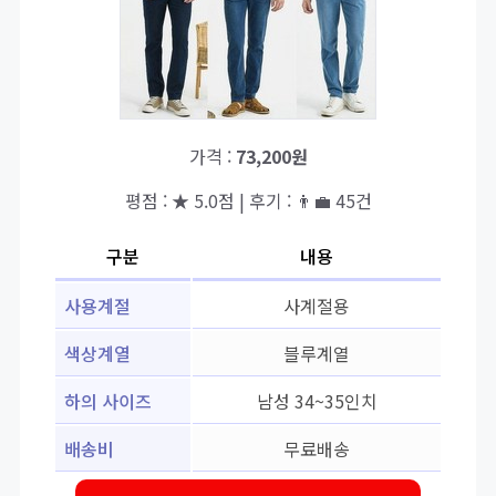
가격 :
73,200원
평점 : ★ 5.0점 | 후기 : 👨‍💼 45건
구분
내용
사용계절
사계절용
색상계열
블루계열
하의 사이즈
남성 34~35인치
배송비
무료배송