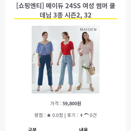
[쇼핑엔티] 메이듀 24SS 여성 썸머 쿨
데님 3종 시즌2, 32
가격 :
59,800원
평점 : ★ 0.0점 | 후기 : 👨‍🦱 0건
구분
내용