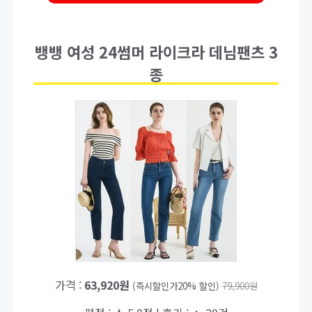
뱅뱅 여성 24썸머 라이크라 데님팬츠 3
종
가격 :
63,920원
(즉시할인가20% 할인)
79,900원