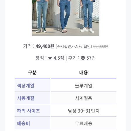
가격 :
49,400원
(즉시할인가25% 할인)
66,000원
평점 : ★ 4.5점 | 후기 : 🧔 57건
구분
내용
색상계열
블루계열
사용계절
사계절용
하의 사이즈
남성 30~31인치
배송비
무료배송