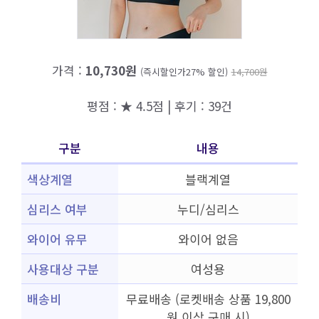
가격 :
10,730원
(즉시할인가27% 할인)
14,700원
평점 : ★ 4.5점 | 후기 : 39건
구분
내용
색상계열
블랙계열
심리스 여부
누디/심리스
와이어 유무
와이어 없음
사용대상 구분
여성용
배송비
무료배송 (로켓배송 상품 19,800
원 이상 구매 시)