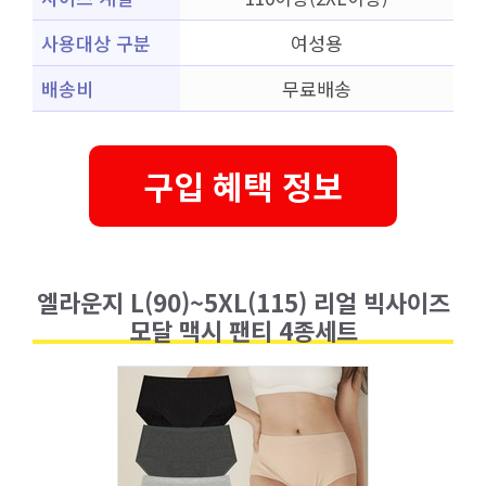
사용대상 구분
여성용
배송비
무료배송
구입 혜택 정보
엘라운지 L(90)~5XL(115) 리얼 빅사이즈
모달 맥시 팬티 4종세트