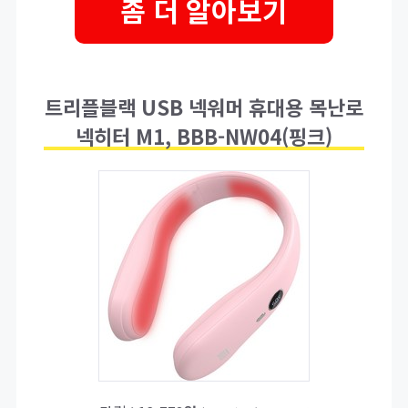
좀 더 알아보기
트리플블랙 USB 넥워머 휴대용 목난로
넥히터 M1, BBB-NW04(핑크)