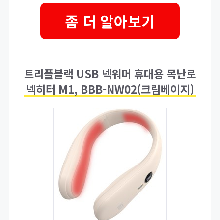
좀 더 알아보기
트리플블랙 USB 넥워머 휴대용 목난로
넥히터 M1, BBB-NW02(크림베이지)