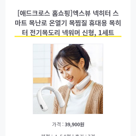
[애드크로스 홈쇼핑]엑스뷰 넥히터 스
마트 목난로 온열기 목찜질 휴대용 목히
터 전기목도리 넥워머 신형, 1세트
가격 :
39,900원