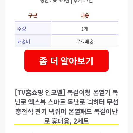
평점 : ★ 5.0점 | 후기 : 7건
구분
내용
수량
1개
배송비
무료배송
좀 더 알아보기
[TV홈쇼핑 인포벨] 목걸이형 온열기 목
난로 엑스뷰 스마트 목난로 넥히터 무선
충전식 전기 넥워머 온열패드 목걸이난
로 휴대용, 2세트