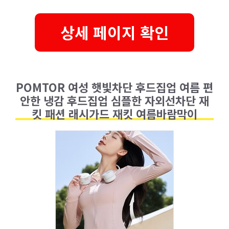
상세 페이지 확인
POMTOR 여성 햇빛차단 후드집업 여름 편
안한 냉감 후드집업 심플한 자외선차단 재
킷 패션 래시가드 재킷 여름바람막이