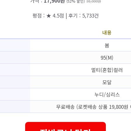
가격 :
17,900원
(52% 할인)
38,000원
평점 : ★ 4.5점 | 후기 : 5,733건
내용
봄
95(M)
멀티(혼합)컬러
모달
누디/심리스
무료배송 (로켓배송 상품 19,800원 