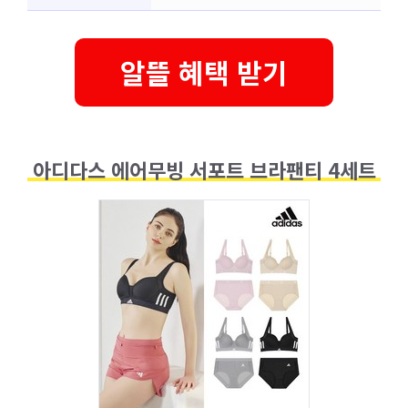
알뜰 혜택 받기
아디다스 에어무빙 서포트 브라팬티 4세트