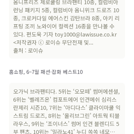
옴니프리즈 제로쿨링 브라팬티 10종, 컬럼비아
런닝 패키지 5종, 컬럼비아 옴니위크 드로즈 10
종, 크로커다일 에어스킨 감탄브라 8종, 아키 리
프팅 조끼 노와이어 컬렉션 16종을 만나볼 수
있다. 편도욱 기자 toy1000@lawissue.co.kr
<저작권자 ⓒ 로이슈 무단전재 및...
출처 : 로이슈
홈쇼핑, 6~7월 패션·잡화 베스트10
오가닉 브라팬티다. 5위는 ‘오모떼’ 썸머에센셜,
6위는 ‘벨레즈온’ 컴포트에어 인견메쉬 심리스
란제리 시즌10, 7위는 ‘아디다스’ 클라이마쿨 익
스트림 드로즈, 8위는 ‘올리브그린’ 아트웍 티블
라우스, 9위는 ‘조이너스’ 썸머 인견 블렌디드 5
부 팬츠, 10위는 ‘밀라노41’ 누디 쏙쏙 네모…