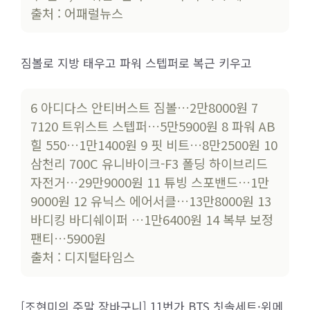
출처 : 어패럴뉴스
짐볼로 지방 태우고 파워 스텝퍼로 복근 키우고
6 아디다스 안티버스트 짐볼…2만8000원 7
7120 트위스트 스텝퍼…5만5900원 8 파워 AB
힐 550…1만1400원 9 핏 비트…8만2500원 10
삼천리 700C 유니바이크-F3 폴딩 하이브리드
자전거…29만9000원 11 튜빙 스포밴드…1만
9000원 12 유닉스 에어서클…13만8000원 13
바디킹 바디쉐이퍼 …1만6400원 14 복부 보정
팬티…5900원
출처 : 디지털타임스
[조현미의 주말 장바구니] 11번가 BTS 칫솔세트·위메