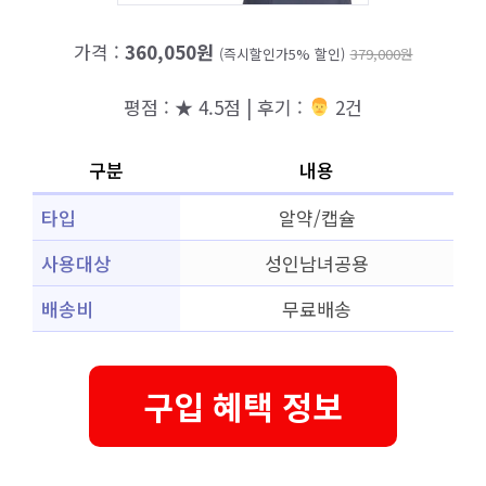
가격 :
360,050원
(즉시할인가5% 할인)
379,000원
평점 : ★ 4.5점 | 후기 :
‍‍ 2건
구분
내용
타입
알약/캡슐
사용대상
성인남녀공용
배송비
무료배송
구입 혜택 정보