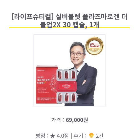
[라이프슈티컬] 실버불렛 플라즈마로겐 더
블업2X 30 캡슐, 1개
가격 :
69,000원
평점 : ★ 4.0점 | 후기 :
2건