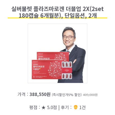
실버불렛 플라즈마로겐 더블업 2X(2set
180캡슐 6개월분), 단일옵션, 2개
가격 :
388,550원
(즉시할인가5% 할인)
409,000원
평점 : ★ 5.0점 | 후기 :
1건