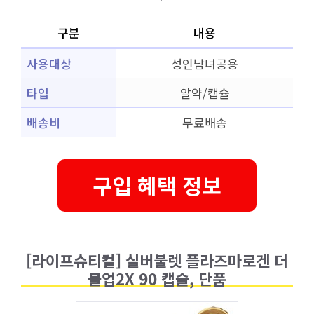
구분
내용
사용대상
성인남녀공용
타입
알약/캡슐
배송비
무료배송
구입 혜택 정보
[라이프슈티컬] 실버불렛 플라즈마로겐 더
블업2X 90 캡슐, 단품