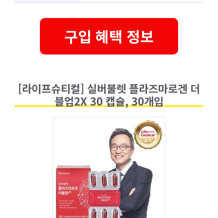
구입 혜택 정보
[라이프슈티컬] 실버불렛 플라즈마로겐 더
블업2X 30 캡슐, 30개입