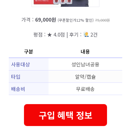
가격 :
69,000원
(쿠폰할인가12% 할인)
79,000원
평점 : ★ 4.0점 | 후기 :
2건
구분
내용
사용대상
성인남녀공용
타입
알약/캡슐
배송비
무료배송
구입 혜택 정보