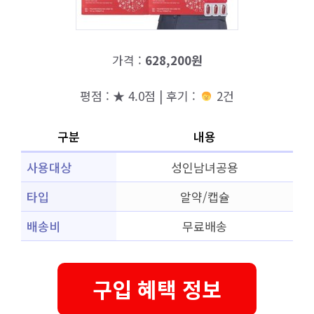
가격 :
628,200원
평점 : ★ 4.0점 | 후기 :
2건
구분
내용
사용대상
성인남녀공용
타입
알약/캡슐
배송비
무료배송
구입 혜택 정보