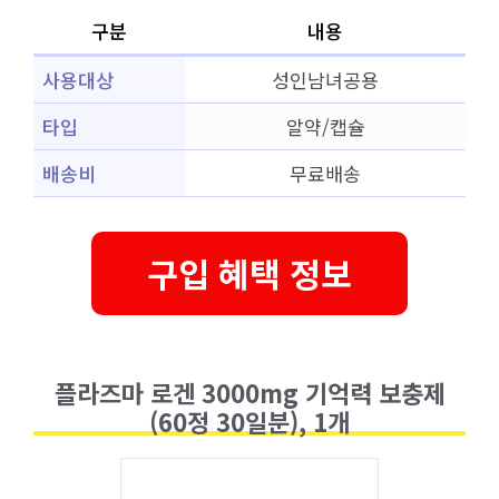
구분
내용
사용대상
성인남녀공용
타입
알약/캡슐
배송비
무료배송
구입 혜택 정보
플라즈마 로겐 3000mg 기억력 보충제
(60정 30일분), 1개