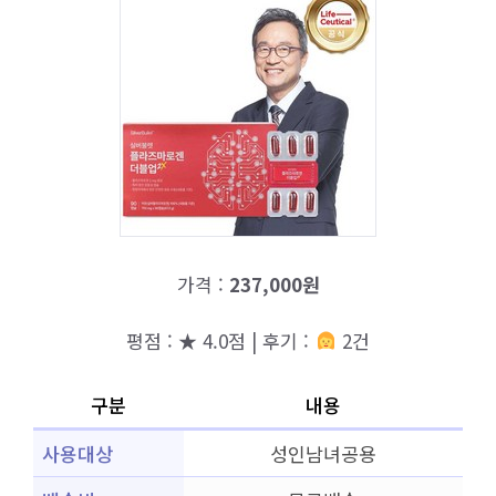
가격 :
237,000원
평점 : ★ 4.0점 | 후기 :
2건
구분
내용
사용대상
성인남녀공용