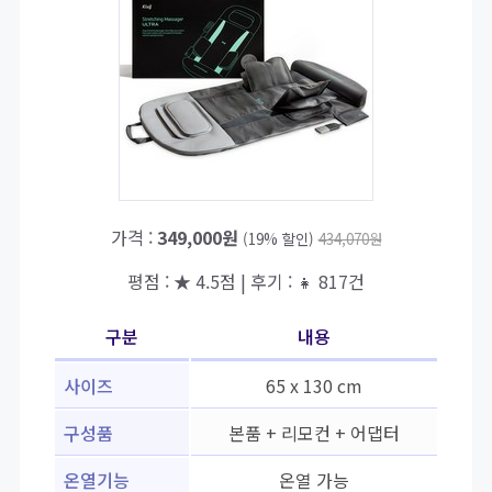
가격 :
349,000원
(19% 할인)
434,070원
평점 : ★ 4.5점 | 후기 : 👧 817건
구분
내용
사이즈
65 x 130 cm
구성품
본품 + 리모컨 + 어댑터
온열기능
온열 가능