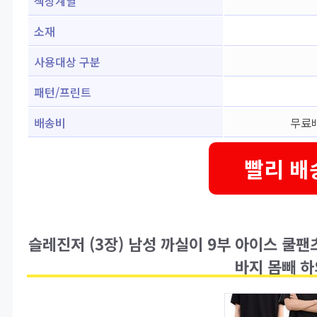
색상계열
소재
사용대상 구분
패턴/프린트
배송비
무료배
빨리 배
슬레진저 (3장) 남성 까실이 9부 아이스 쿨팬
바지 몸빼 하의