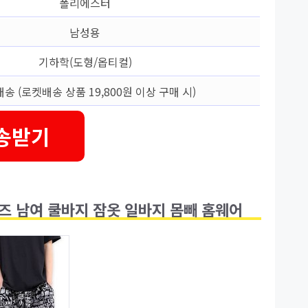
폴리에스터
남성용
기하학(도형/옵티컬)
송 (로켓배송 상품 19,800원 이상 구매 시)
송받기
즈 남여 쿨바지 잠옷 일바지 몸빼 홈웨어