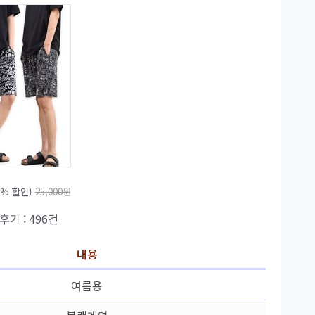
0% 할인)
25,000원
 후기 : 496건
내용
여름용