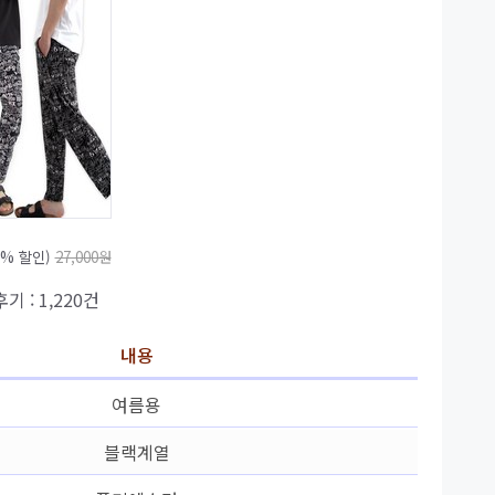
1% 할인)
27,000원
후기 : 1,220건
내용
여름용
블랙계열