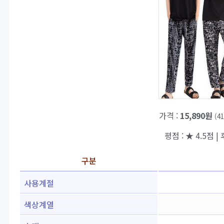
가격 :
15,890원
(4
평점 : ★ 4.5점 | 
구분
사용계절
색상계열