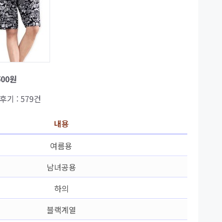
500원
 후기 : 579건
내용
여름용
남녀공용
하의
블랙계열