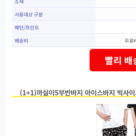
소재
사용대상 구분
패턴/프린트
배송비
무료배
빨리 배
(1+1)까실이5부반바지 아이스바지 빅사이