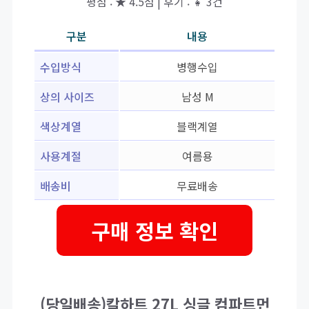
평점 : ★ 4.5점 | 후기 : 👧 3건
구분
내용
수입방식
병행수입
상의 사이즈
남성 M
색상계열
블랙계열
사용계절
여름용
배송비
무료배송
구매 정보 확인
(당일배송)칼하트 27L 싱글 컴파트먼