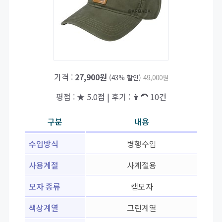
가격 :
27,900원
(43% 할인)
49,000원
평점 : ★ 5.0점 | 후기 : 👩‍🦱 10건
구분
내용
수입방식
병행수입
사용계절
사계절용
모자 종류
캡모자
색상계열
그린계열