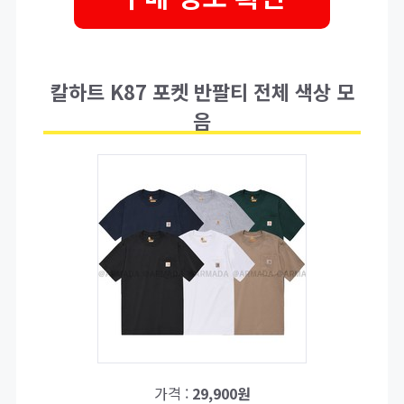
칼하트 K87 포켓 반팔티 전체 색상 모
음
가격 :
29,900원