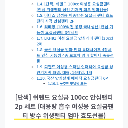
[단색] 쉬펜드 100cc 여성용 요실금팬티
(안심 위생팬티 성인 기저귀 패드 엄마선물)
이너스 남성용 이중방수 요실금 팬티 효도
팬티 사각 안심팬티 2P
리베앙 [100% 전 공정 국내생산] 안심 기
능성 요실금팬티 3장세트
LKH91 여성 요실금 안심케어 팬티(30cc)
2매
국산 요실금 엄마 팬티 특대사이즈 4장세
트 안심 기능성 4중 보호막 엄마 할머니 속옷선
물
디펜드 여성용 스타일 언더웨어 요실금 성
인기저귀 파워, 대형, 16개입, 1개
국산 안심설계 베이직 요실금팬티 6P
❤추천 핫딜방 모음
[단색] 쉬펜드 요실금 100cc 안심팬티
2p 세트 (대용량 흡수 여성용 요실금팬
티 방수 위생팬티 엄마 효도선물)