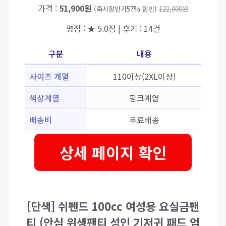
가격 :
51,900원
(즉시할인가57% 할인)
122,000원
평점 : ★ 5.0점 | 후기 : 14건
구분
내용
사이즈 계열
110이상(2XL이상)
색상계열
핑크계열
배송비
무료배송
상세 페이지 확인
[단색] 쉬펜드 100cc 여성용 요실금팬
티 (안심 위생팬티 성인 기저귀 패드 엄