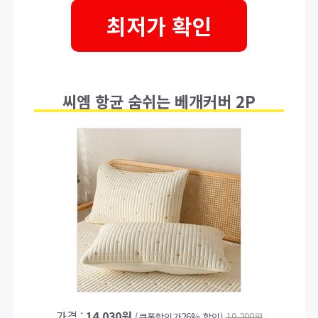
최저가 확인
씨엠 항균 숨쉬는 베개커버 2P
가격 :
14,030원
(쿠폰할인가26% 할인)
19,200원