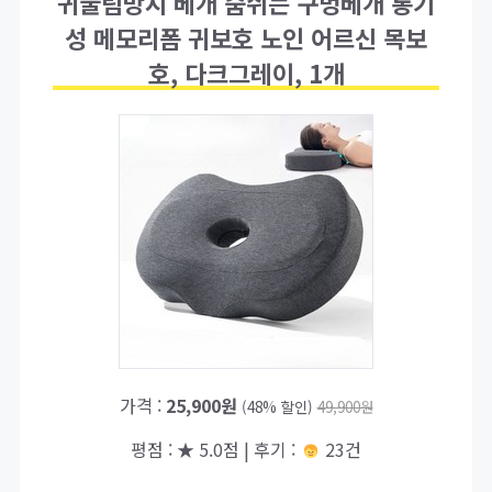
귀눌림방지 베개 숨쉬는 구멍베개 통기
성 메모리폼 귀보호 노인 어르신 목보
호, 다크그레이, 1개
가격 :
25,900원
(48% 할인)
49,900원
평점 : ★ 5.0점 | 후기 :
23건