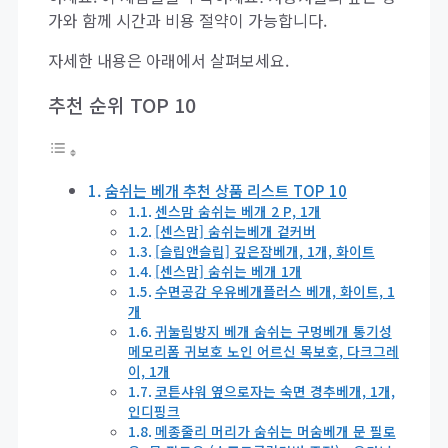
가와 함께 시간과 비용 절약이 가능합니다.
자세한 내용은 아래에서 살펴보세요.
추천 순위 TOP 10
숨쉬는 베개 추천 상품 리스트 TOP 10
센스맘 숨쉬는 베개 2 P, 1개
[센스맘] 숨쉬는베개 겉커버
[슬립앤슬립] 깊은잠베개, 1개, 화이트
[센스맘] 숨쉬는 베개 1개
수면공감 우유베개플러스 베개, 화이트, 1
개
귀눌림방지 베개 숨쉬는 구멍베개 통기성
메모리폼 귀보호 노인 어르신 목보호, 다크그레
이, 1개
코튼샤워 옆으로자는 숙면 경추베개, 1개,
인디핑크
메종줄리 머리가 숨쉬는 머숨베개 문 필로