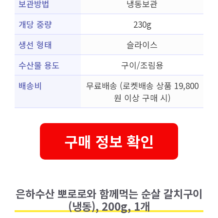
보관방법
냉동보관
개당 중량
230g
생선 형태
슬라이스
수산물 용도
구이/조림용
배송비
무료배송 (로켓배송 상품 19,800
원 이상 구매 시)
구매 정보 확인
은하수산 뽀로로와 함께먹는 순살 갈치구이
(냉동), 200g, 1개