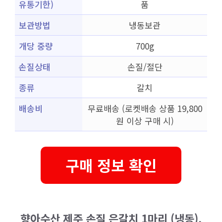
유통기한)
품
보관방법
냉동보관
개당 중량
700g
손질상태
손질/절단
종류
갈치
배송비
무료배송 (로켓배송 상품 19,800
원 이상 구매 시)
구매 정보 확인
향아수산 제주 손질 은갈치 1마리 (냉동),