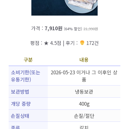
가격 :
7,910원
(64% 할인)
21,990원
평점 : ★ 4.5점 | 후기 :
172건
구분
내용
소비기한(또는
2026-05-23 이거나 그 이후인 상
유통기한)
품
보관방법
냉동보관
개당 중량
400g
손질상태
손질/절단
종류
갈치