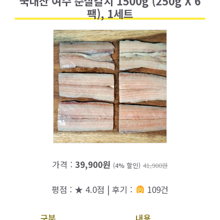
국내산 여수 순살갈치 1500g (250g X 6
팩), 1세트
가격 :
39,900원
(4% 할인)
41,900원
평점 : ★ 4.0점 | 후기 :
109건
구분
내용