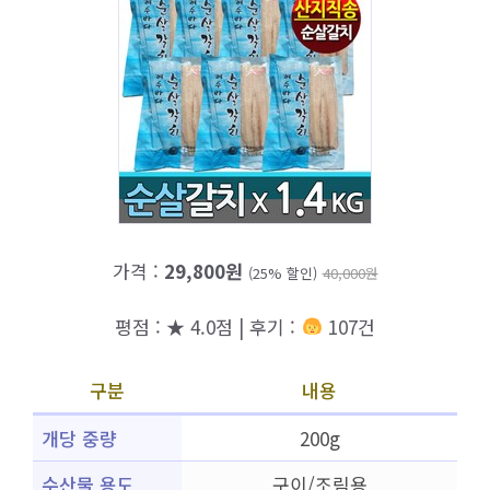
가격 :
29,800원
(25% 할인)
40,000원
평점 : ★ 4.0점 | 후기 :
107건
구분
내용
개당 중량
200g
수산물 용도
구이/조림용