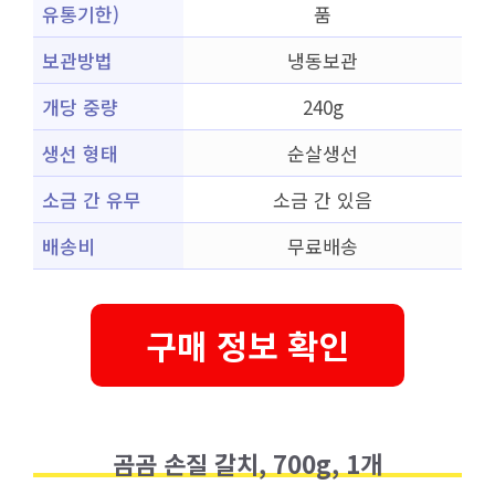
유통기한)
품
보관방법
냉동보관
개당 중량
240g
생선 형태
순살생선
소금 간 유무
소금 간 있음
배송비
무료배송
구매 정보 확인
곰곰 손질 갈치, 700g, 1개