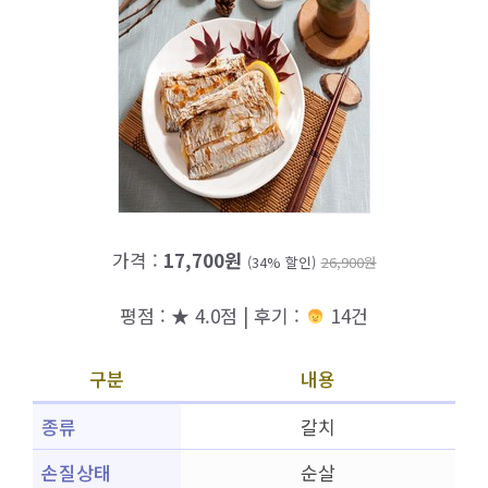
가격 :
17,700원
(34% 할인)
26,900원
평점 : ★ 4.0점 | 후기 :
14건
구분
내용
종류
갈치
손질상태
순살