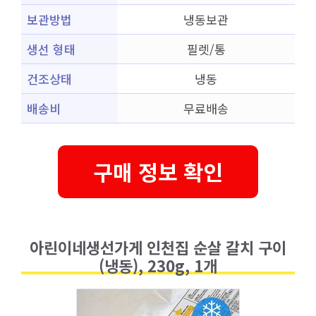
보관방법
냉동보관
생선 형태
필렛/통
건조상태
냉동
배송비
무료배송
구매 정보 확인
아린이네생선가게 인천집 순살 갈치 구이
(냉동), 230g, 1개