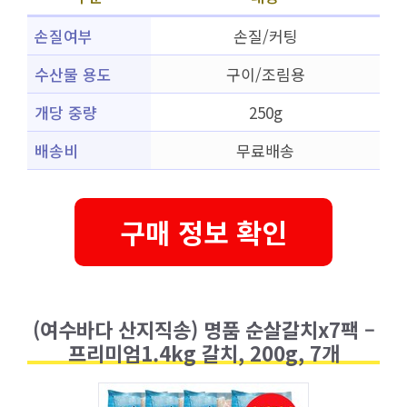
손질여부
손질/커팅
수산물 용도
구이/조림용
개당 중량
250g
배송비
무료배송
구매 정보 확인
(여수바다 산지직송) 명품 순살갈치x7팩 –
프리미엄1.4kg 갈치, 200g, 7개