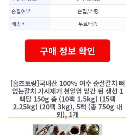
손질여부
손질/커팅
배송비
무료배송
구매 정보 확인
[홈즈토랑]국내산 100% 여수 순살갈치 뼈
없는갈치 가시제거 천일염 밑간 된 생선 1
팩당 150g 총 (10팩 1.5kg) (15팩
2.25kg) (20팩 3kg), 5팩 (총 750g 내
외), 1개