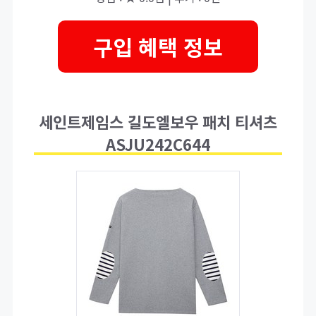
구입 혜택 정보
세인트제임스 길도엘보우 패치 티셔츠
ASJU242C644