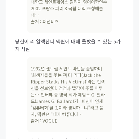
대학교 세인트제임스 컬리지 영어어학연수
2002 프랑스 파리 8 국립 대학 조형예술
대…
출처 : 패션비즈
당신이 리 알렉산더 맥퀸에 대해 몰랐을 수 있는 5가
지 사실
1992년 센트럴 세인트 마틴을 졸업하며
‘희생자들을 쫓는 잭 더 리퍼(Jack the
Ripper Stalks His Victims)’라는 컬렉
션을 선보인다. 검정과 빨강이 주를 이루
는… 인터뷰 중 영국 작가 제임스 G. 발라
드(James G. Ballard)가 “패션이 언제
‘컴퓨터화’될 것이라 생각하느냐”라고 묻
자, 맥퀸은 “내가 컴퓨터에…
출처 : VOGUE