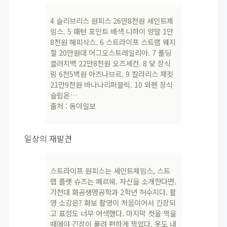
4 슬리브리스 원피스 26만8천원 세인트제
임스. 5 패턴 포인트 배색 니하이 양말 1만
8천원 해피삭스. 6 스트라이프 스트랩 웨지
힐 20만원대 어그오스트레일리아. 7 폴딩
클러치백 22만8천원 오즈세컨. 8 닻 장식
링 6천5백원 아즈나브르. 9 칼라리스 재킷
21만9천원 바나나리퍼블릭. 10 와펜 장식
슬립온…
출처 : 동아일보
일상의 재발견
스트라이프 원피스는 세인트제임스, 스트
랩 플랫 슈즈는 페르쉐. 자신을 소개한다면.
가천대 화공생명공학과 2학년 허수지다. 촬
영 소감은? 화보 촬영이 처음이어서 긴장되
고 표정도 너무 어색했다. 마지막 컷을 찍을
때에야 긴장이 풀려 편하게 찍었다. 옷도 내