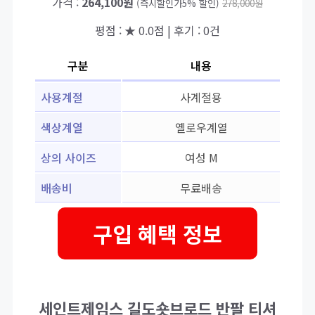
가격 :
264,100원
(즉시할인가5% 할인)
278,000원
평점 : ★ 0.0점 | 후기 : 0건
구분
내용
사용계절
사계절용
색상계열
옐로우계열
상의 사이즈
여성 M
배송비
무료배송
구입 혜택 정보
세인트제임스 길도숏브로드 반팔 티셔