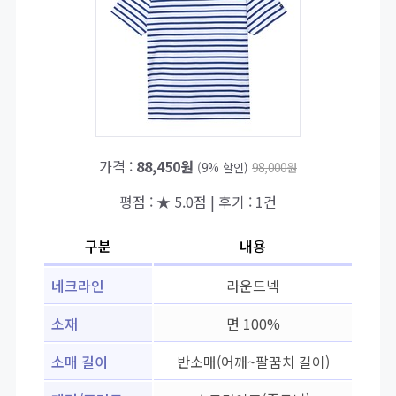
가격 :
88,450원
(9% 할인)
98,000원
평점 : ★ 5.0점 | 후기 : 1건
구분
내용
네크라인
라운드넥
소재
면 100%
소매 길이
반소매(어깨~팔꿈치 길이)