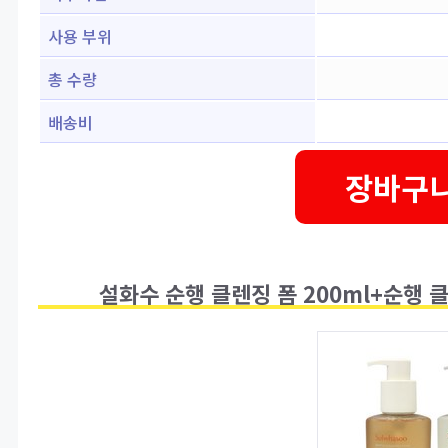
사용 부위
총 수량
배송비
장바구니
설화수 순행 클렌징 폼 200ml+순행 클