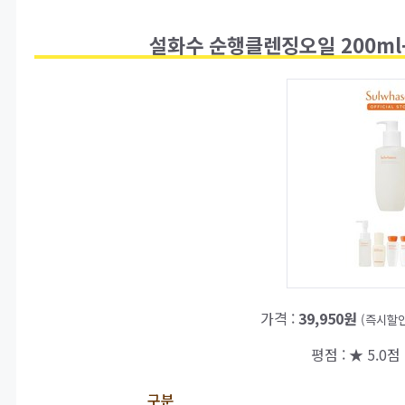
설화수 순행클렌징오일 200ml+5
가격 :
39,950원
(즉시할인
평점 : ★ 5.0점 
구분