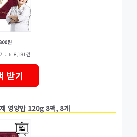
,300원
기 : 👧 8,181건
택 받기
 영양밥 120g 8팩, 8개