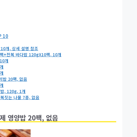
 10
0개, 상세 설명 참조
+전복 바다밥 120gX10팩, 10개
10개
8개
4개
밥 20팩, 없음
6개
 120g, 1개
복짓는 나물 7종, 없음
제 영양밥 20팩, 없음