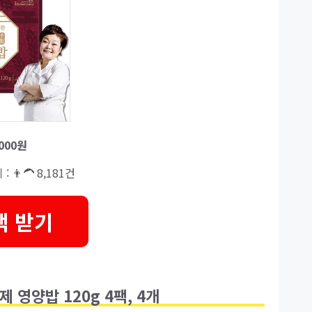
,000원
: 👨‍🦱 8,181건
택 받기
 영양밥 120g 4팩, 4개