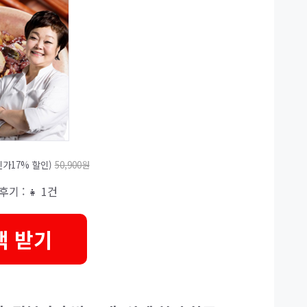
가17% 할인)
50,900원
 후기 : 👧 1건
택 받기