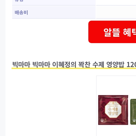
배송비
알뜰 혜
빅마마 빅마마 이혜정의 꽉찬 수제 영양밥 120