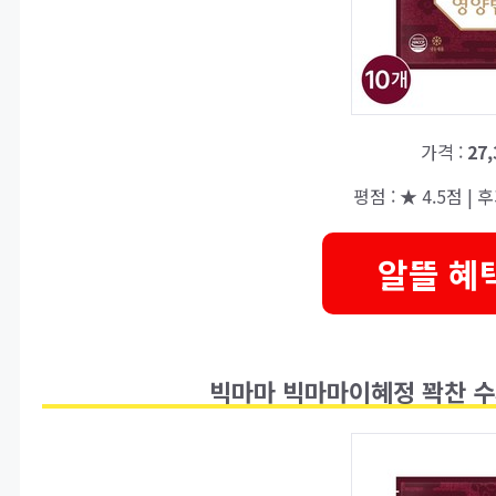
가격 :
27
평점 : ★ 4.5점 | 후
알뜰 혜
빅마마 빅마마이혜정 꽉찬 수제