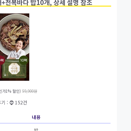
+전복바다 밥10개, 상세 설명 참조
인가1% 할인)
59,900원
후기 : 🧔 152건
내용
밥