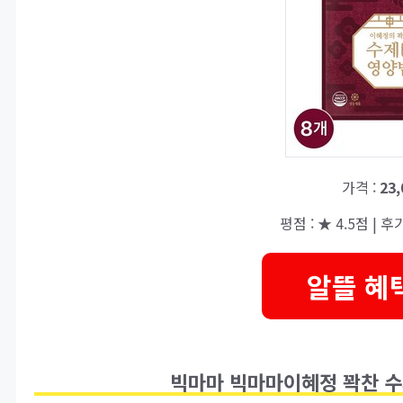
가격 :
23
평점 : ★ 4.5점 | 후기 
알뜰 혜
빅마마 빅마마이혜정 꽉찬 수제