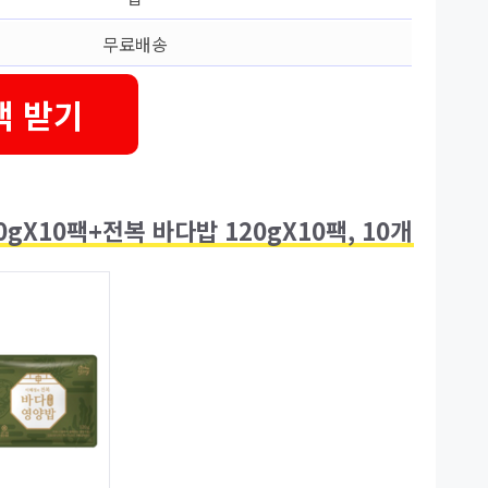
무료배송
택 받기
gX10팩+전복 바다밥 120gX10팩, 10개