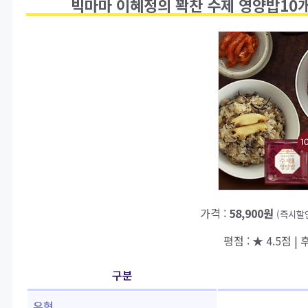
빅마마 이혜정의 꽉찬 수제 영양밥10개
가격 :
58,900원
(즉시할
평점 : ★ 4.5점 | 
구분
유형