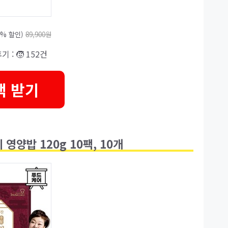
6% 할인)
89,900원
후기 : 🧒 152건
택 받기
영양밥 120g 10팩, 10개