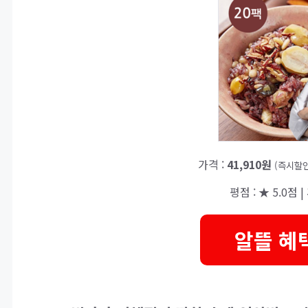
가격 :
41,910원
(즉시할인
평점 : ★ 5.0점 |
알뜰 혜