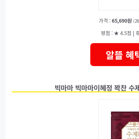
가격 :
65,690원
(2
평점 : ★ 4.5점 | 
알뜰 혜
빅마마 빅마마이혜정 꽉찬 수제 