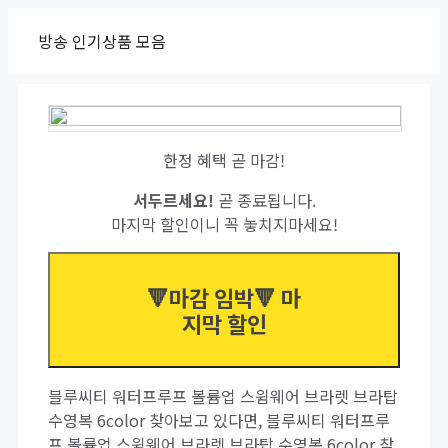
Skip
방송 인기상품 모음
to
content
한정 혜택 곧 마감!
서두르세요!
곧 종료됩니다.
마지막 할인이니 꼭 놓치지마세요!
🔻마감 임박🔻 마
지막 할인
블루씨티 워터프루프 볼륨업 스윔웨어 브라렛 브라탑
수영복 6color 찾아보고 있다면, 블루씨티 워터프루
프 볼륨업 스윔웨어 브라렛 브라탑 수영복 6color 찾