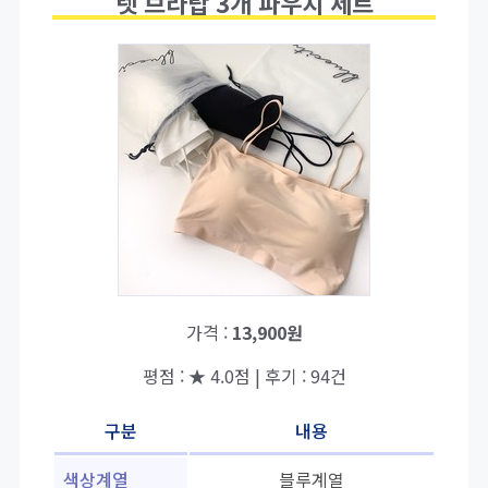
렛 브라탑 3개 파우치 세트
가격 :
13,900원
평점 : ★ 4.0점 | 후기 : 94건
구분
내용
색상계열
블루계열