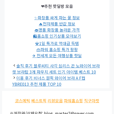
❤추천 핫딜방 모음
✨화장품 싸게 파는 꿀 정보
🔥전자제품 반값 정보
👄명품 화장품 놀라운 가격
🛍홈쇼핑 인기상품 모아보기
💎1일 특가로 역대급 득템
👜파워 홈쇼핑 특가 팡팡
✈ 전세계 모든 여행상품 핫딜
솔직 후기 블루씨티 사각 심리스 끈 노와이어 브라
렛 브라탑 3개 파우치 세트 인기 아이템 베스트 10
이용 후기 비너스 원픽 와이어 브라 A F컵
YBRE013 추천 제품 TOP 10
코스메틱
베스트픽
리뷰모음
파워홈쇼핑
직구마켓
※저작권/삭제요청: blog_master7@naver.com