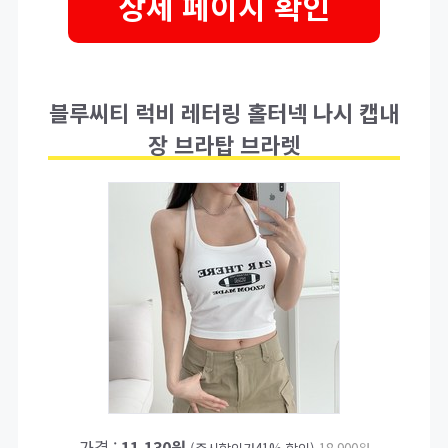
상세 페이지 확인
블루씨티 럭비 레터링 홀터넥 나시 캡내
장 브라탑 브라렛
가격 :
11,130원