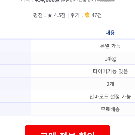
(쿠폰할인가1% 할인)
460,000원
평점 : ★ 4.5점 | 후기 :
47건
내용
온열 가능
14kg
타이머기능 있음
2개
안마모드 설정 가능
무료배송