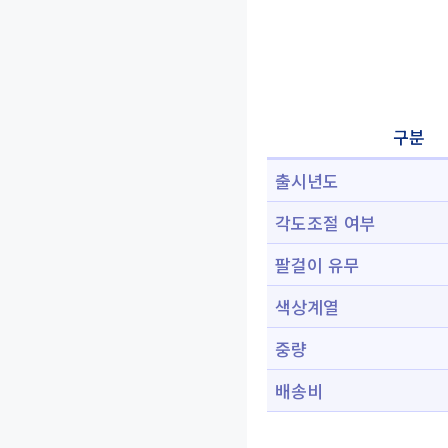
구분
출시년도
각도조절 여부
팔걸이 유무
색상계열
중량
배송비