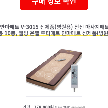
구매 정보 확인
안마매트 V-3015 신제품(병원용) 전신 마사지매
봉 10봉, 웰빙 온열 두타매트 안마매트 신제품(병원
가격 :
378,000원
(16% 할인)
450,000원