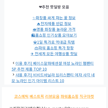
❤추천 핫딜방 모음
✨화장품 싸게 파는 꿀 정보
🔥전자제품 반값 정보
👄명품 화장품 놀라운 가격
🛍홈쇼핑 인기상품 모아보기
💎1일 특가로 역대급 득템
👜파워 홈쇼핑 특가 팡팡
✈ 전세계 모든 여행상품 핫딜
이용 후기| 베이스알파에센셜 여성 노라인 햄팬티
5P 추천 제품 TOP 10
사용 후기| 비비드바닐라 심리스팬티 여자 사각 네
모 노라인 인기 아이템 리스트 10
코스메틱
베스트픽
리뷰모음
파워홈쇼핑
직구마켓