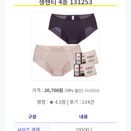
생팬티 4종 131253
가격 :
20,700원
(58% 할인)
50,000원
평점 : ★ 4.5점 | 후기 : 134건
구분
내용
사이즈 계열
105(XL)