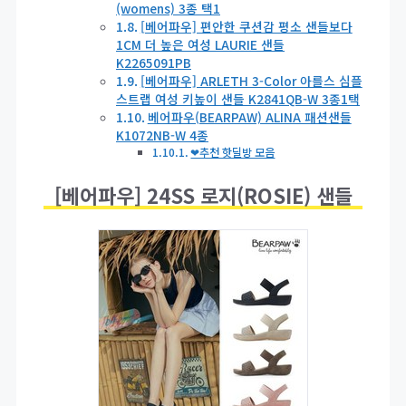
(womens) 3종 택1
[베어파우] 편안한 쿠션감 평소 샌들보다
1CM 더 높은 여성 LAURIE 샌들
K2265091PB
[베어파우] ARLETH 3-Color 아를스 심플
스트랩 여성 키높이 샌들 K2841QB-W 3종1택
베어파우(BEARPAW) ALINA 패션샌들
K1072NB-W 4종
❤추천 핫딜방 모음
[베어파우] 24SS 로지(ROSIE) 샌들