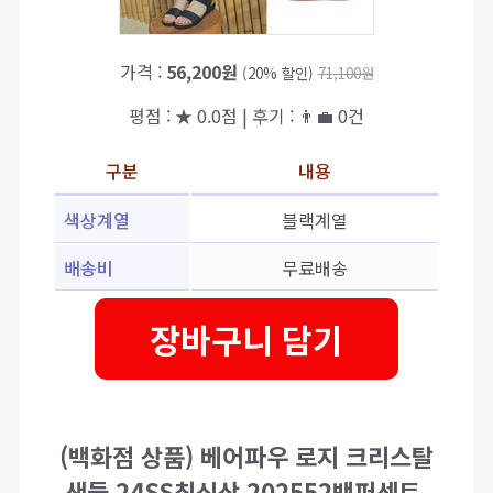
가격 :
56,200원
(20% 할인)
71,100원
평점 : ★ 0.0점 | 후기 : 👨‍💼 0건
구분
내용
색상계열
블랙계열
배송비
무료배송
장바구니 담기
(백화점 상품) 베어파우 로지 크리스탈
샌들 24SS최신상 202552백퍼센트,