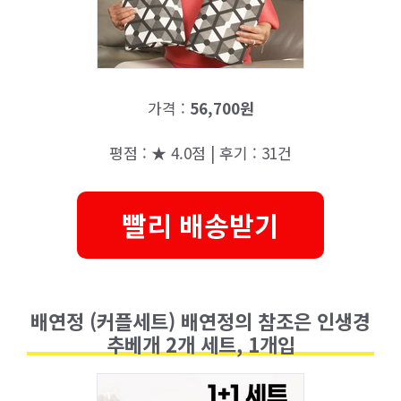
가격 :
56,700원
평점 : ★ 4.0점 | 후기 : 31건
빨리 배송받기
배연정 (커플세트) 배연정의 참조은 인생경
추베개 2개 세트, 1개입