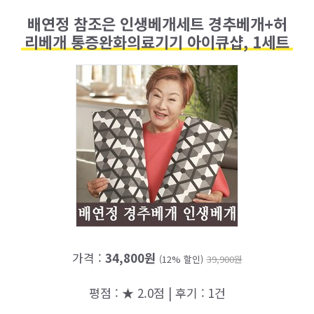
배연정 참조은 인생베개세트 경추베개+허
리베개 통증완화의료기기 아이큐샵, 1세트
가격 :
34,800원
(12% 할인)
39,900원
평점 : ★ 2.0점 | 후기 : 1건