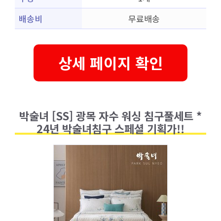
배송비
무료배송
상세 페이지 확인
박술녀 [SS] 광목 자수 워싱 침구풀세트 *
24년 박술녀침구 스페셜 기획가!!