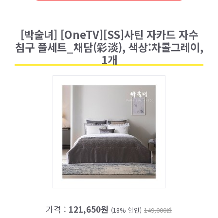
[박술녀] [OneTV][SS]사틴 자카드 자수
침구 풀세트_채담(彩淡), 색상:차콜그레이,
1개
가격 :
121,650원
(18% 할인)
149,000원