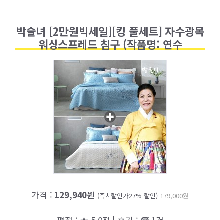
박술녀 [2만원빅세일][킹 풀세트] 자수광목
워싱스프레드 침구 (작품명: 연수
가격 :
129,940원
(즉시할인가27% 할인)
179,000원
평점 : ★ 5.0점 | 후기 : 🧒 1건