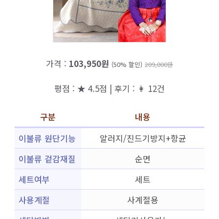
가격 :
103,950원
(50% 할인)
209,000원
평점 : ★ 4.5점 | 후기 : 👩 12건
구분
내용
이불류 원단기능
알러지/진드기방지+항균
이불류 겉감재질
순면
세트여부
세트
사용계절
사계절용