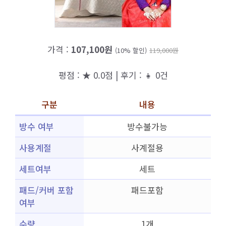
가격 :
107,100원
(10% 할인)
119,000원
평점 : ★ 0.0점 | 후기 : 👧 0건
구분
내용
방수 여부
방수불가능
사용계절
사계절용
세트여부
세트
패드/커버 포함
패드포함
여부
수량
1개