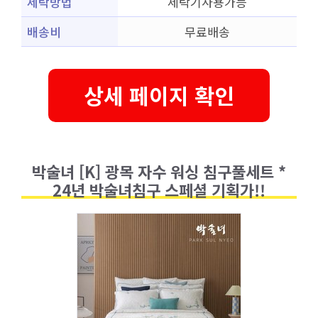
세탁방법
세탁기사용가능
배송비
무료배송
상세 페이지 확인
박술녀 [K] 광목 자수 워싱 침구풀세트 *
24년 박술녀침구 스페셜 기획가!!