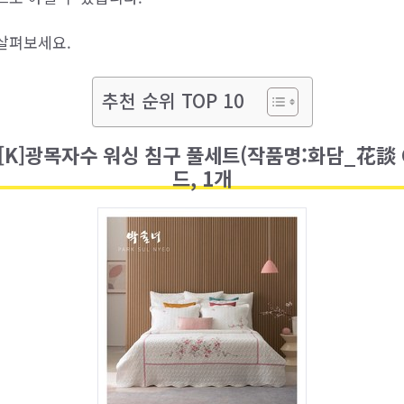
살펴보세요.
추천 순위 TOP 10
][K]광목자수 워싱 침구 풀세트(작품명:화담_花談 C
드, 1개