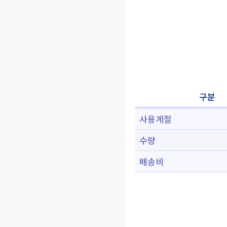
구분
사용계절
수량
배송비