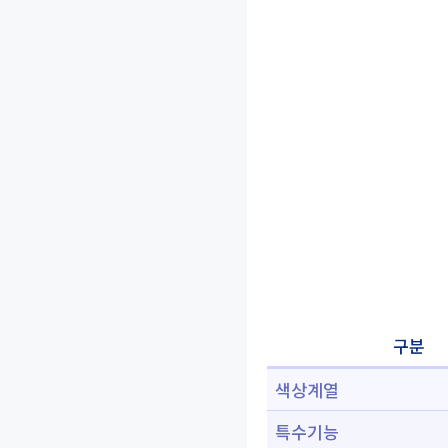
구분
색상계열
특수기능