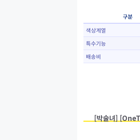
구분
색상계열
특수기능
배송비
[박술녀] [One