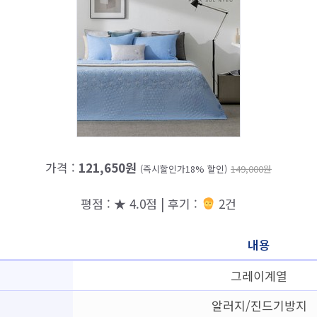
가격 :
121,650원
(즉시할인가18% 할인)
149,000원
평점 : ★ 4.0점 | 후기 :
2건
내용
그레이계열
알러지/진드기방지