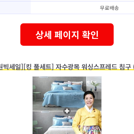
무료배송
상세 페이지 확인
원빅세일][킹 풀세트] 자수광목 워싱스프레드 침구 