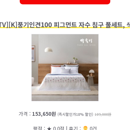
eTV][K]풍기인견100 피그먼트 자수 침구 풀세트, 
가격 :
153,650원
(즉시할인가18% 할인)
189,000원
평점 : ★ 0.0점 | 후기 :
‍‍ 0건