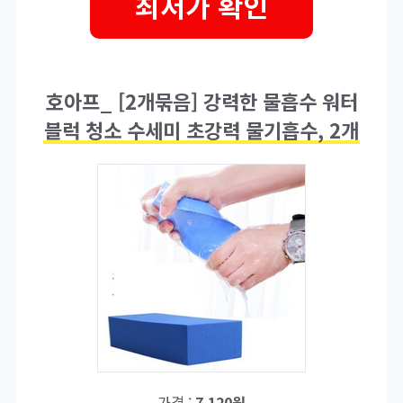
최저가 확인
호아프_ [2개묶음] 강력한 물흡수 워터
블럭 청소 수세미 초강력 물기흡수, 2개
가격 :
7,120원