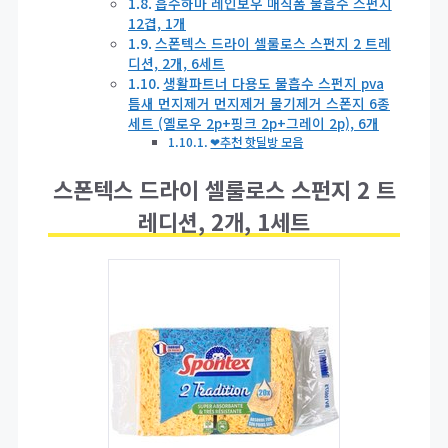
흡수하마 레인보우 매직폼 물흡수 스펀지
12겹, 1개
스폰텍스 드라이 셀룰로스 스펀지 2 트레
디션, 2개, 6세트
생활파트너 다용도 물흡수 스펀지 pva
틈새 먼지제거 먼지제거 물기제거 스폰지 6종
세트 (옐로우 2p+핑크 2p+그레이 2p), 6개
❤추천 핫딜방 모음
스폰텍스 드라이 셀룰로스 스펀지 2 트
레디션, 2개, 1세트