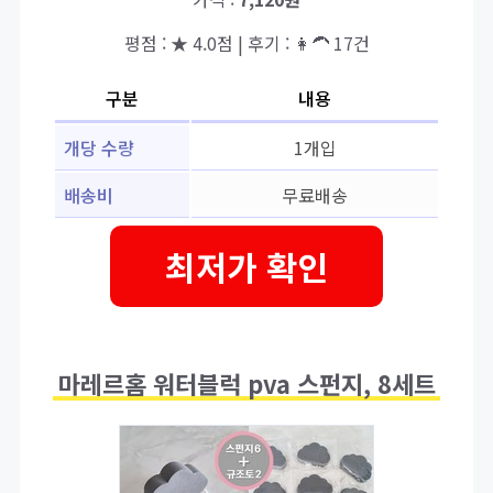
평점 : ★ 4.0점 | 후기 : 👩‍🦱 17건
구분
내용
개당 수량
1개입
배송비
무료배송
최저가 확인
마레르홈 워터블럭 pva 스펀지, 8세트