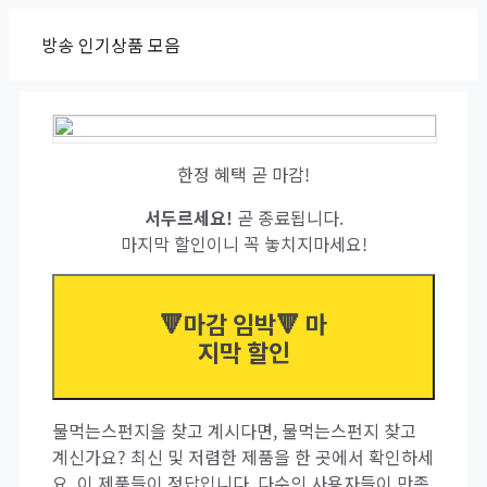
Skip
방송 인기상품 모음
to
content
한정 혜택 곧 마감!
서두르세요!
곧 종료됩니다.
마지막 할인이니 꼭 놓치지마세요!
🔻마감 임박🔻 마
지막 할인
물먹는스펀지을 찾고 계시다면, 물먹는스펀지 찾고
계신가요? 최신 및 저렴한 제품을 한 곳에서 확인하세
요. 이 제품들이 정답입니다. 다수의 사용자들이 만족