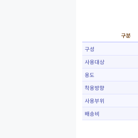
구분
구성
사용대상
용도
착용방향
사용부위
배송비