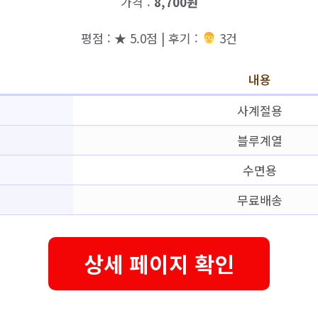
가격 :
8,700원
평점 : ★ 5.0점 | 후기 :
‍‍ 3건
내용
사계절용
블루계열
수면용
무료배송
상세 페이지 확인