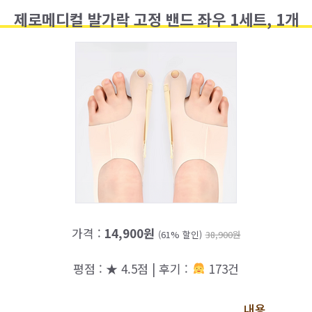
제로메디컬 발가락 고정 밴드 좌우 1세트, 1개
가격 :
14,900원
(61% 할인)
38,900원
평점 : ★ 4.5점 | 후기 :
173건
내용