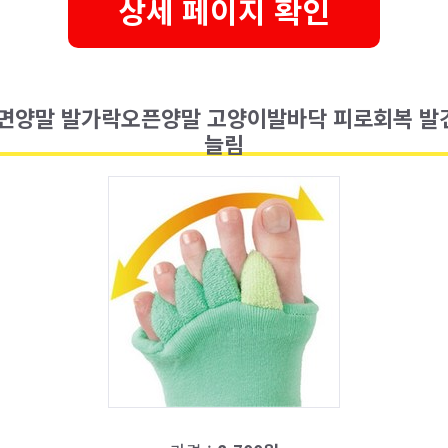
상세 페이지 확인
수면양말 발가락오픈양말 고양이발바닥 피로회복 발
늘림