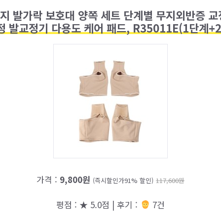
엄지 발가락 보호대 양쪽 세트 단계별 무지외반증 교
 발교정기 다용도 케어 패드, R35011E(1단계+2
가격 :
9,800원
(즉시할인가91% 할인)
117,600원
평점 : ★ 5.0점 | 후기 :
7건