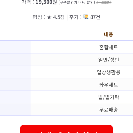
가격 :
19,300원
(쿠폰할인가44% 할인)
34,800원
평점 : ★ 4.5점 | 후기 :
87건
내용
혼합세트
일반/성인
일상생활용
좌우세트
발/발가락
무료배송