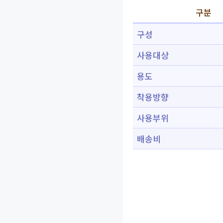
구분
구성
사용대상
용도
착용방향
사용부위
배송비