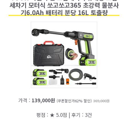
세차기 모터식 쏘고쏘고365 초강력 물분사
기6.0Ah 배터리 분당 16L 토출량
가격 :
139,000원
(쿠폰할인가62% 할인)
369,000원
평점 : ★ 5.0점 | 후기 : 3건