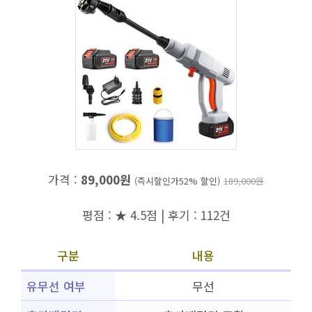
가격 :
89,000원
(즉시할인가52% 할인)
189,000원
평점 : ★ 4.5점 | 후기 : 112건
구분
내용
유무선 여부
무선