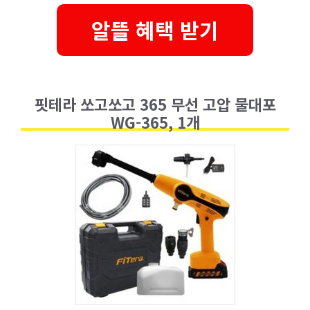
알뜰 혜택 받기
핏테라 쏘고쏘고 365 무선 고압 물대포
WG-365, 1개