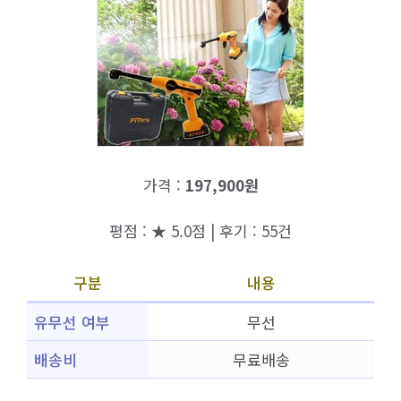
가격 :
197,900원
평점 : ★ 5.0점 | 후기 : 55건
구분
내용
유무선 여부
무선
배송비
무료배송