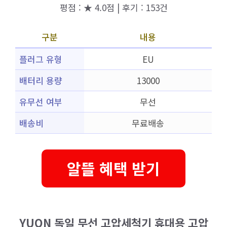
평점 : ★ 4.0점 | 후기 : 153건
구분
내용
플러그 유형
EU
배터리 용량
13000
유무선 여부
무선
배송비
무료배송
알뜰 혜택 받기
YUON 독일 무선 고압세척기 휴대용 고압