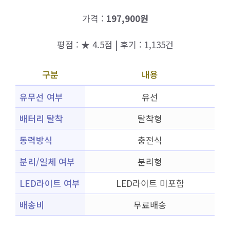
가격 :
197,900원
평점 : ★ 4.5점 | 후기 : 1,135건
구분
내용
유무선 여부
유선
배터리 탈착
탈착형
동력방식
충전식
분리/일체 여부
분리형
LED라이트 여부
LED라이트 미포함
배송비
무료배송