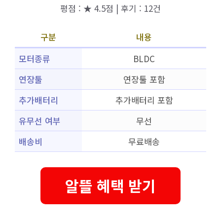
평점 : ★ 4.5점 | 후기 : 12건
구분
내용
모터종류
BLDC
연장툴
연장툴 포함
추가배터리
추가배터리 포함
유무선 여부
무선
배송비
무료배송
알뜰 혜택 받기