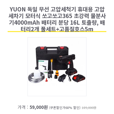
YUON 독일 무선 고압세척기 휴대용 고압
세차기 모터식 쏘고쏘고365 초강력 물분사
기4000mAh 배터리 분당 16L 토출량, 배
터리2개 풀세트+고품질호스5m
가격 :
59,000원
(쿠폰할인가68% 할인)
189,000원