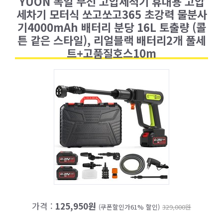
YUON 독일 무선 고압세척기 휴대용 고압
세차기 모터식 쏘고쏘고365 초강력 물분사
기4000mAh 배터리 분당 16L 토출량 (콜
튼 같은 스타일), 리얼블랙 배터리2개 풀세
트+고품질호스10m
가격 :
125,950원
(쿠폰할인가61% 할인)
329,000원