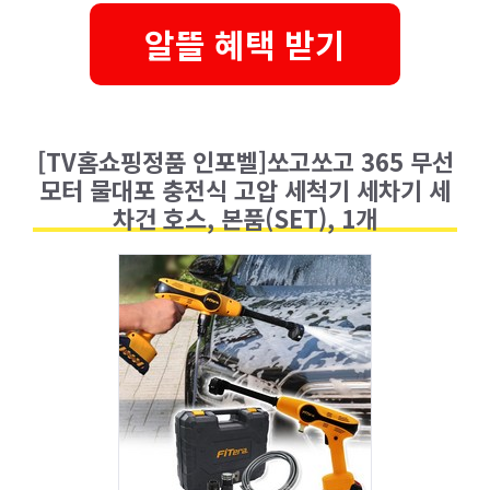
알뜰 혜택 받기
[TV홈쇼핑정품 인포벨]쏘고쏘고 365 무선
모터 물대포 충전식 고압 세척기 세차기 세
차건 호스, 본품(SET), 1개