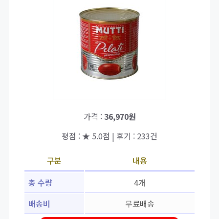
가격 :
36,970원
평점 : ★ 5.0점 | 후기 : 233건
구분
내용
총 수량
4개
배송비
무료배송