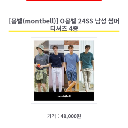
[몽벨(montbell)] O몽벨 24SS 남성 썸머
티셔츠 4종
가격 :
49,000원