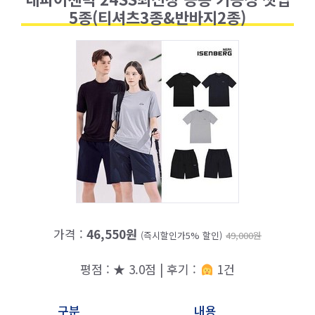
5종(티셔츠3종&반바지2종)
가격 :
46,550원
(즉시할인가5% 할인)
49,000원
평점 : ★ 3.0점 | 후기 :
1건
구분
내용