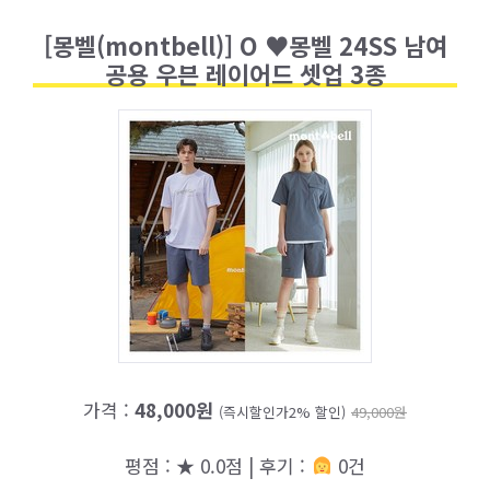
[몽벨(montbell)] O ♥몽벨 24SS 남여
공용 우븐 레이어드 셋업 3종
가격 :
48,000원
(즉시할인가2% 할인)
49,000원
평점 : ★ 0.0점 | 후기 :
0건