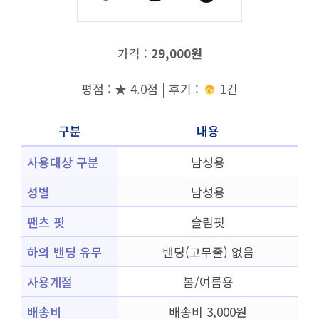
가격 :
29,000원
평점 : ★ 4.0점 | 후기 :
1건
구분
내용
사용대상 구분
남성용
성별
남성용
팬츠 핏
슬림핏
하의 밴딩 유무
밴딩(고무줄) 없음
사용계절
봄/여름용
배송비
배송비 3,000원