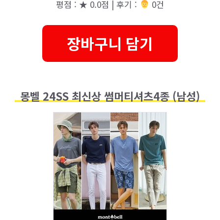
평점 : ★ 0.0점 | 후기 :
‍‍ 0건
장바구니 담기
몽벨 24SS 최신상 썸머티셔츠4종 (남성)