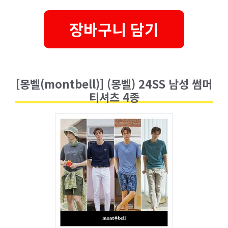
장바구니 담기
[몽벨(montbell)] (몽벨) 24SS 남성 썸머
티셔츠 4종