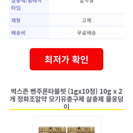
살충제/벌레약
알약형
타입
제형
고체
배송비
무료배송
최저가 확인
벅스존 벤주론타블렛 (1gx10정) 10g x 2
개 정화조알약 모기유충구제 살충제 물웅덩
이