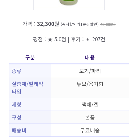
가격 :
32,300원
(즉시할인가19% 할인)
40,000원
평점 : ★ 5.0점 | 후기 : 👧 207건
구분
내용
종류
모기/파리
살충제/벌레약
튜브/용기형
타입
제형
액체/겔
구성
본품
배송비
무료배송