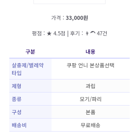
가격 :
33,000원
평점 : ★ 4.5점 | 후기 : 👨‍🦱 47건
구분
내용
살충제/벌레약
쿠팡 언니 본상품선택
타입
제형
과립
종류
모기/파리
구성
본품
배송비
무료배송