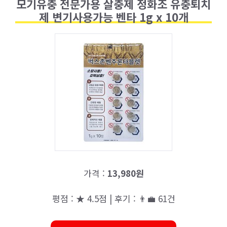
모기유충 전문가용 살충제 정화조 유충퇴치
제 변기사용가능 벤타 1g x 10개
가격 :
13,980원
평점 : ★ 4.5점 | 후기 : 👨‍💼 61건