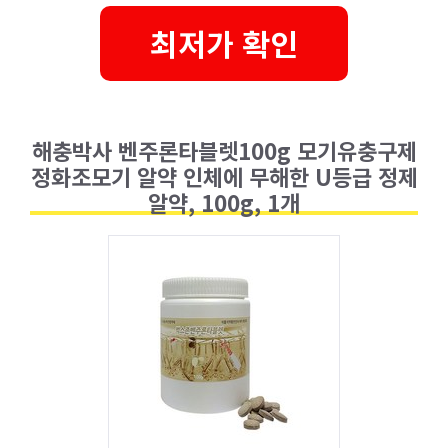
최저가 확인
해충박사 벤주론타블렛100g 모기유충구제
정화조모기 알약 인체에 무해한 U등급 정제
알약, 100g, 1개