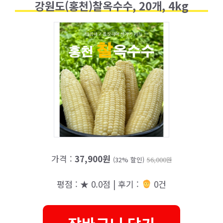
강원도(홍천)찰옥수수, 20개, 4kg
가격 :
37,900원
(32% 할인)
56,000원
평점 : ★ 0.0점 | 후기 :
0건