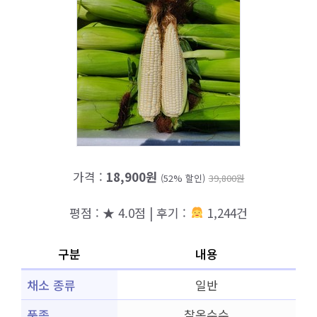
가격 :
18,900원
(52% 할인)
39,800원
평점 : ★ 4.0점 | 후기 :
1,244건
구분
내용
채소 종류
일반
품종
찰옥수수