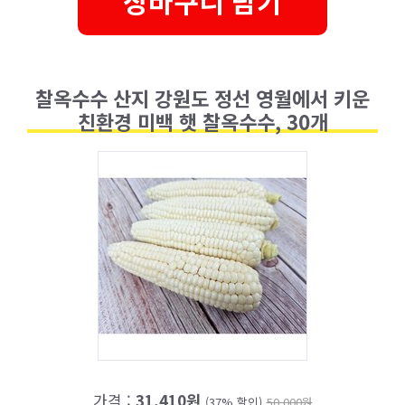
장바구니 담기
찰옥수수 산지 강원도 정선 영월에서 키운
친환경 미백 햇 찰옥수수, 30개
가격 :
31,410원
(37% 할인)
50,000원