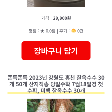
가격 :
29,900원
평점 : ★ 0.0점 | 후기 :
0건
장바구니 담기
쫀득쫀득 2023년 강원도 홍천 찰옥수수 30
개 50개 산지직송 당일수확 7월18일경 첫
수확, 미백 찰옥수수 30개