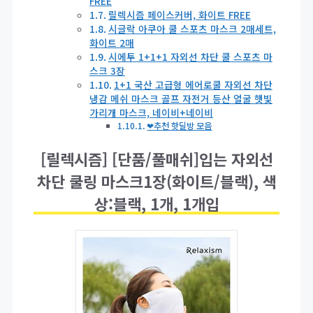
FREE
릴렉시즘 페이스커버, 화이트 FREE
시글락 아쿠아 쿨 스포츠 마스크 2매세트,
화이트 2매
시에투 1+1+1 자외선 차단 쿨 스포츠 마
스크 3장
1+1 국산 고급형 에어로쿨 자외선 차단
냉감 메쉬 마스크 골프 자전거 등산 얼굴 햇빛
가리개 마스크, 네이비+네이비
❤추천 핫딜방 모음
[릴렉시즘] [단품/풀매쉬]입는 자외선
차단 쿨링 마스크1장(화이트/블랙), 색
상:블랙, 1개, 1개입