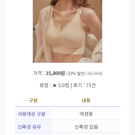
가격 :
25,800원
(33% 할인)
38,700원
평점 : ★ 5.0점 | 후기 : 75건
구분
내용
사용대상 구분
여성용
신축성 유무
신축성 있음