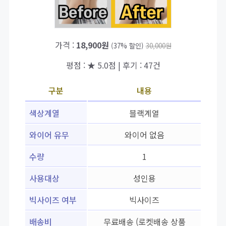
가격 :
18,900원
(37% 할인)
30,000원
평점 : ★ 5.0점 | 후기 : 47건
구분
내용
색상계열
블랙계열
와이어 유무
와이어 없음
수량
1
사용대상
성인용
빅사이즈 여부
빅사이즈
배송비
무료배송 (로켓배송 상품