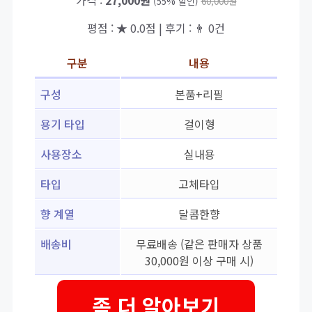
가격 :
27,000원
(55% 할인)
60,000원
평점 : ★ 0.0점 | 후기 : 👨‍‍ 0건
구분
내용
구성
본품+리필
용기 타입
걸이형
사용장소
실내용
타입
고체타입
향 계열
달콤한향
배송비
무료배송 (같은 판매자 상품
30,000원 이상 구매 시)
좀 더 알아보기