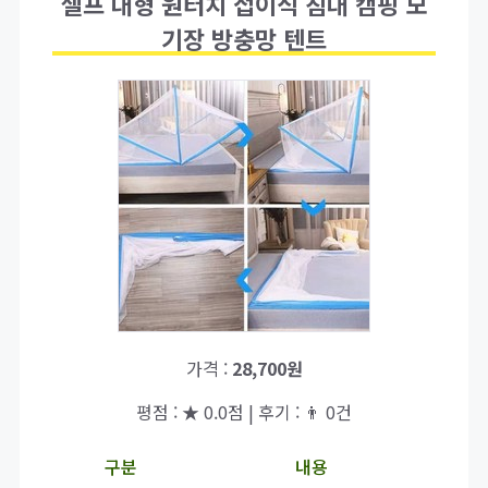
셀프 대형 원터치 접이식 침대 캠핑 모
기장 방충망 텐트
가격 :
28,700원
평점 : ★ 0.0점 | 후기 : 👨‍‍ 0건
구분
내용