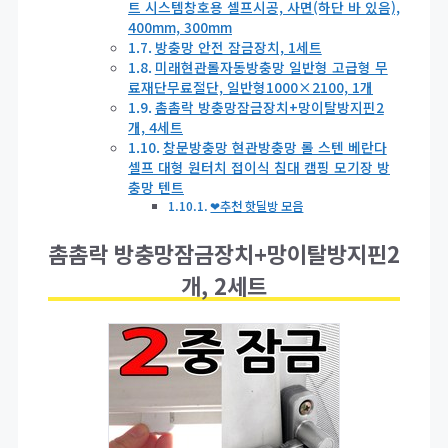
트 시스템창호용 셀프시공, 사면(하단 바 있음),
400mm, 300mm
방충망 안전 잠금장치, 1세트
미래현관롤자동방충망 일반형 고급형 무
료재단무료절단, 일반형1000×2100, 1개
촘촘락 방충망잠금장치+망이탈방지핀2
개, 4세트
창문방충망 현관방충망 롤 스텐 베란다
셀프 대형 원터치 접이식 침대 캠핑 모기장 방
충망 텐트
❤추천 핫딜방 모음
촘촘락 방충망잠금장치+망이탈방지핀2
개, 2세트