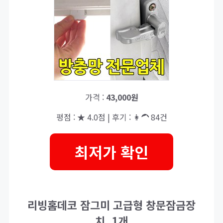
가격 :
43,000원
평점 : ★ 4.0점 | 후기 : 👩‍🦱 84건
최저가 확인
리빙홈데코 잠그미 고급형 창문잠금장
치, 1개