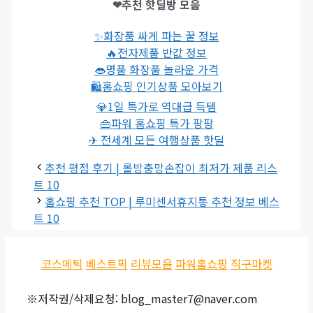
❤추천 핫딜방 모음
✨화장품 싸게 파는 꿀 정보
🔥전자제품 반값 정보
👄명품 화장품 놀라운 가격
🛍홈쇼핑 인기상품 모아보기
💎1일 특가로 역대급 득템
👜파워 홈쇼핑 특가 팡팡
✈ 전세계 모든 여행상품 핫딜
추천 평점 후기 | 롤방충망손잡이 최저가 제품 리스
트 10
홈쇼핑 추천 TOP | 루미센서휴지통 추천 정보 베스
트 10
코스메틱
베스트픽
리뷰모음
파워홈쇼핑
직구마켓
※저작권/삭제요청: blog_master7@naver.com