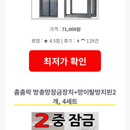
가격 :
71,000원
평점 : ★ 4.5점 | 후기 : 👩‍🦱 129건
최저가 확인
촘촘락 방충망잠금장치+망이탈방지핀2
개, 4세트