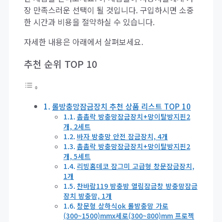
장 만족스러운 선택이 될 것입니다. 구입하시면 소중
한 시간과 비용을 절약하실 수 있습니다.
자세한 내용은 아래에서 살펴보세요.
추천 순위 TOP 10
롤방충망잠금장치 추천 상품 리스트 TOP 10
촘촘락 방충망잠금장치+망이탈방지핀2
개, 2세트
바자 방충망 안전 잠금장치, 4개
촘촘락 방충망잠금장치+망이탈방지핀2
개, 5세트
리빙홈데코 잠그미 고급형 창문잠금장치,
1개
찬바람119 방충방 열림잠금창 방충망잠금
장치 방충망, 1개
창문형 상하식ok 롤방충망 가로
(300~1500)mmx세로(300~800)mm 프로젝