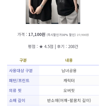
가격 :
17,100원
(즉시할인가38% 할인)
27,900원
평점 : ★ 4.5점 | 후기 : 208건
구분
내용
사용대상 구분
남녀공용
패턴/프린트
캐릭터
의류 핏
오버핏
소매 길이
반소매(어깨~팔꿈치 길이)