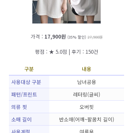
가격 :
17,900원
(35% 할인)
27,900원
평점 : ★ 5.0점 | 후기 : 150건
구분
내용
사용대상 구분
남녀공용
패턴/프린트
레터링(글씨)
의류 핏
오버핏
소매 길이
반소매(어깨~팔꿈치 길이)
사용계절
여름용