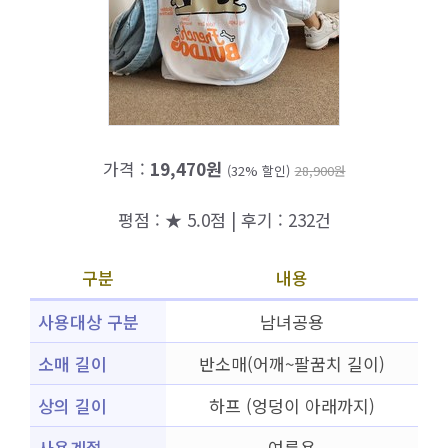
가격 :
19,470원
(32% 할인)
28,900원
평점 : ★ 5.0점 | 후기 : 232건
구분
내용
사용대상 구분
남녀공용
소매 길이
반소매(어깨~팔꿈치 길이)
상의 길이
하프 (엉덩이 아래까지)
사용계절
여름용