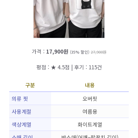
가격 :
17,900원
(35% 할인)
27,900원
평점 : ★ 4.5점 | 후기 : 115건
구분
내용
의류 핏
오버핏
사용계절
여름용
색상계열
화이트계열
소매 길이
반소매(어깨~팔꿈치 길이)