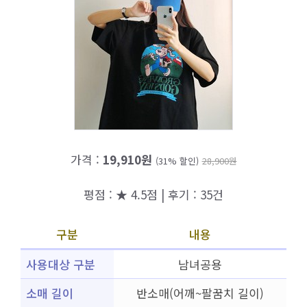
가격 :
19,910원
(31% 할인)
28,900원
평점 : ★ 4.5점 | 후기 : 35건
구분
내용
사용대상 구분
남녀공용
소매 길이
반소매(어깨~팔꿈치 길이)