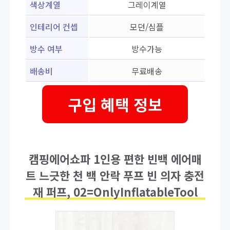
색상계열
그레이계열
인테리어 컨셉
모던/심플
방수 여부
방수가능
배송비
무료배송
구입 혜택 정보
캠핑에어쇼파 1인용 편한 빈백 에어매
트 느긋한 천 백 안락 푸프 빈 의자 충전
재 퍼프, 02=OnlyInflatableTool