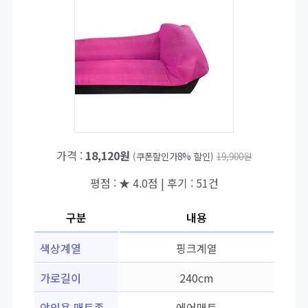
가격 :
18,120원
(쿠폰할인가8% 할인)
19,900원
평점 : ★ 4.0점 | 후기 : 51건
구분
내용
색상계열
핑크계열
가로길이
240cm
야외용 매트종
에어매트