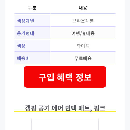
구분
내용
색상계열
브라운계열
용기형태
여행/휴대용
색상
화이트
배송비
무료배송
구입 혜택 정보
캠핑 공기 에어 빈백 매트, 핑크