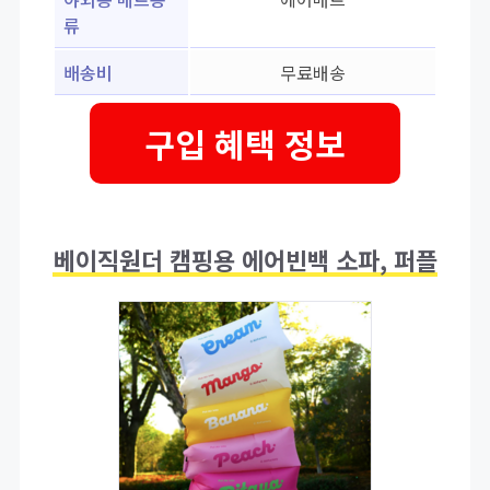
류
배송비
무료배송
구입 혜택 정보
베이직원더 캠핑용 에어빈백 소파, 퍼플