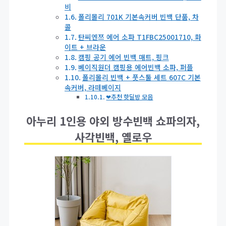
비
폴리몰리 701K 기본속커버 빈백 단품, 차
콜
탄씨엔쯔 에어 소파 T1FBC25001710, 화
이트 + 브라운
캠핑 공기 에어 빈백 매트, 핑크
베이직원더 캠핑용 에어빈백 소파, 퍼플
폴리몰리 빈백 + 풋스툴 세트 607C 기본
속커버, 라떼베이지
❤추천 핫딜방 모음
아누리 1인용 야외 방수빈백 쇼파의자,
사각빈백, 옐로우