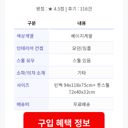
평점 : ★ 4.5점 | 후기 : 316건
구분
내용
색상계열
베이지계열
인테리어 컨셉
모던/심플
스툴 유무
스툴 있음
소파/의자 소재
기타
사이즈
빈백 94x118x75cm+ 풋스툴
72x40x32cm
배송비
무료배송
구입 혜택 정보