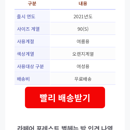
구분
내용
출시 연도
2021년도
사이즈 계열
90(S)
사용계절
여름용
색상계열
오렌지계열
사용대상 구분
여성용
배송비
무료배송
빨리 배송받기
라페어 포레스트 별헤는 밤 인견 나염