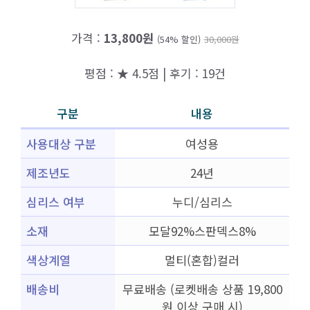
가격 :
13,800원
(54% 할인)
30,000원
평점 : ★ 4.5점 | 후기 : 19건
구분
내용
사용대상 구분
여성용
제조년도
24년
심리스 여부
누디/심리스
소재
모달92%스판덱스8%
색상계열
멀티(혼합)컬러
배송비
무료배송 (로켓배송 상품 19,800
원 이상 구매 시)