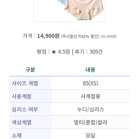
가격 :
14,900원
(즉시할인가42% 할인)
25,900원
평점 : ★ 4.5점 | 후기 : 309건
구분
내용
사이즈 계열
85(XS)
사용계절
사계절용
심리스 여부
누디/심리스
색상계열
멀티(혼합)컬러
소재
모달