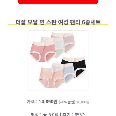
더잘 모달 면 스판 여성 팬티 6종세트
가격 :
14,890원
(44% 할인)
26,800원
평점 : ★ 5.0점 | 후기 : 853건