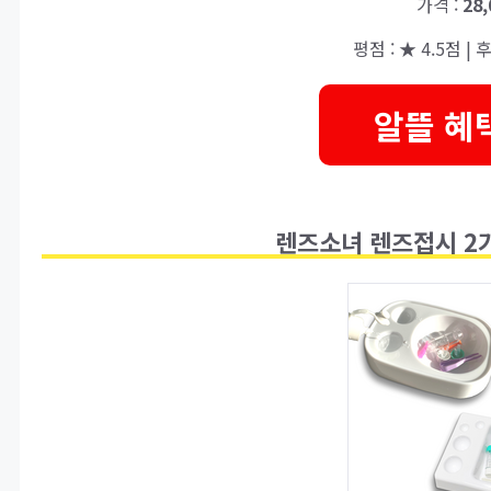
가격 :
28
평점 : ★ 4.5점 | 후
알뜰 혜
렌즈소녀 렌즈접시 2가