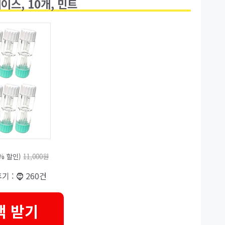
스, 10개, 민트
1% 할인)
11,000원
후기 : 🧔 260건
택 받기