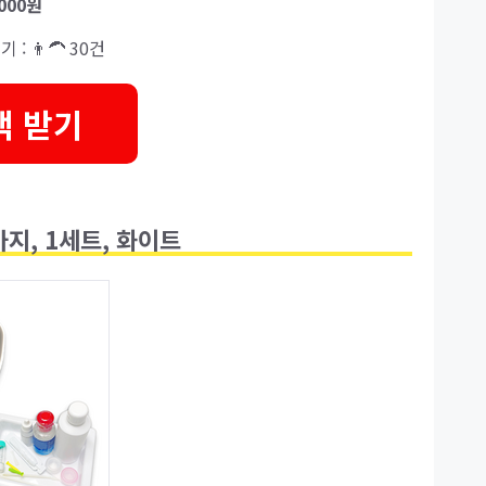
,000원
기 : 👨‍🦱 30건
택 받기
지, 1세트, 화이트