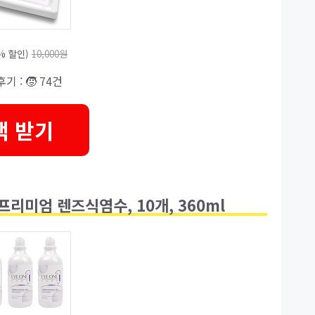
0% 할인)
10,000원
후기 : 🧒 74건
택 받기
리미엄 렌즈식염수, 10개, 360ml