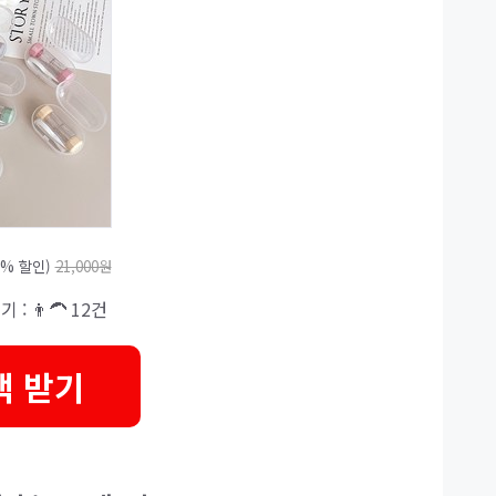
9% 할인)
21,000원
기 : 👨‍🦱 12건
택 받기