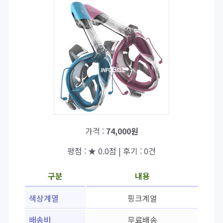
가격 :
74,000원
평점 : ★ 0.0점 | 후기 : 0건
구분
내용
색상계열
핑크계열
배송비
무료배송