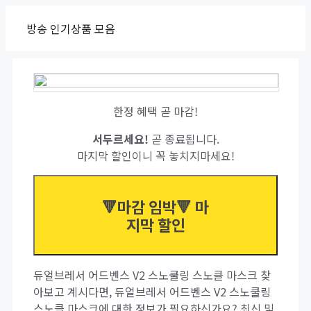
Skip
방송 인기상품 모음
to
content
한정 혜택 곧 마감!
서두르세요!
곧 종료됩니다.
마지막 할인이니 꼭 놓치지마세요!
🔻마감 임박🔻 마
지막 할인
듀얼브레서 어드벤스 V2 스노쿨링 스노클 마스크 찾
아보고 계시다면, 듀얼브레서 어드벤스 V2 스노쿨링
스노클 마스크에 대한 정보가 필요하신가요? 최신 및