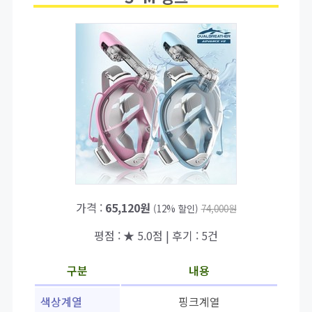
가격 :
65,120원
(12% 할인)
74,000원
평점 : ★ 5.0점 | 후기 : 5건
구분
내용
색상계열
핑크계열