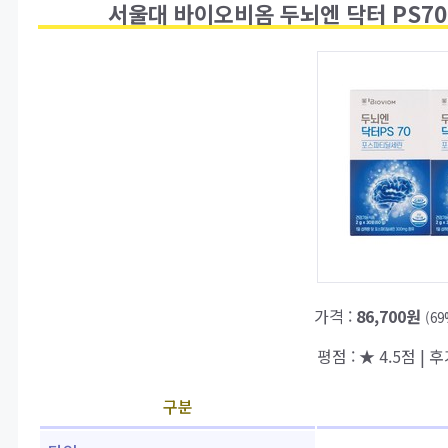
서울대 바이오비옴 두뇌엔 닥터 PS70
가격 :
86,700원
(6
평점 : ★ 4.5점 | 후
구분