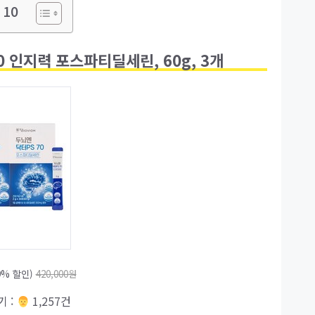
 10
0 인지력 포스파티딜세린, 60g, 3개
9% 할인)
420,000원
기 :
‍‍ 1,257건