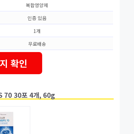
복합영양제
인증 있음
1개
무료배송
지 확인
0 30포 4개, 60g