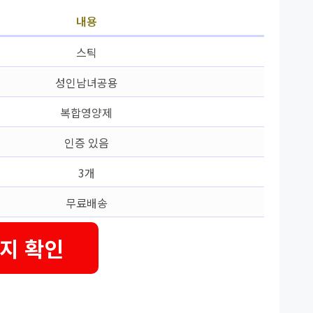
내용
스틱
성인남녀공용
복합영양제
인증 있음
3개
무료배송
지 확인