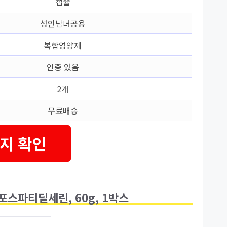
캡슐
성인남녀공용
복합영양제
인증 있음
2개
무료배송
지 확인
포스파티딜세린, 60g, 1박스