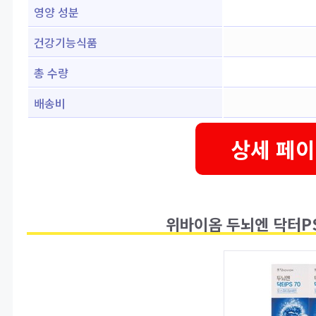
영양 성분
건강기능식품
총 수량
배송비
상세 페이
위바이옴 두뇌엔 닥터PS 7