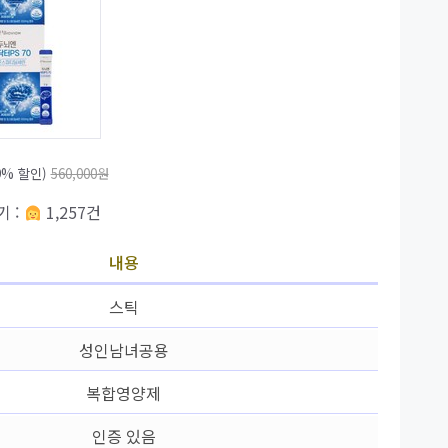
9% 할인)
560,000원
기 :
1,257건
내용
스틱
성인남녀공용
복합영양제
인증 있음