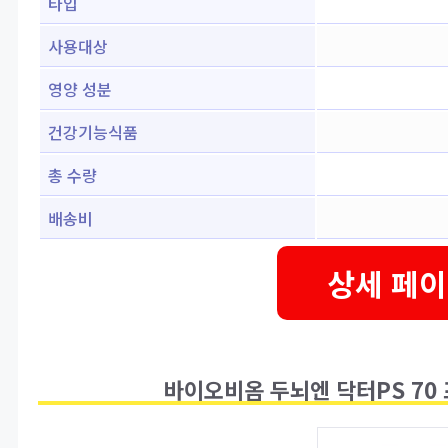
타입
사용대상
영양 성분
건강기능식품
총 수량
배송비
상세 페이
바이오비옴 두뇌엔 닥터PS 70 