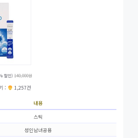
8% 할인)
140,000원
기 :
1,257건
내용
스틱
성인남녀공용