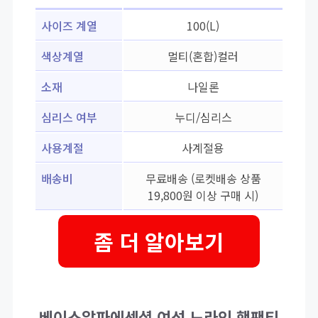
사이즈 계열
100(L)
색상계열
멀티(혼합)컬러
소재
나일론
심리스 여부
누디/심리스
사용계절
사계절용
배송비
무료배송 (로켓배송 상품
19,800원 이상 구매 시)
좀 더 알아보기
베이스알파에센셜 여성 노라인 햄팬티