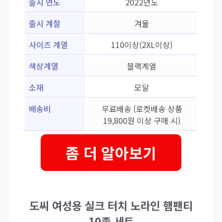
출시 연도
2022년도
출시 계절
겨울
사이즈 계열
110이상(2XL이상)
색상계열
블랙계열
소재
모달
배송비
무료배송 (로켓배송 상품
19,800원 이상 구매 시)
좀 더 알아보기
도씨 여성용 실크 터치 노라인 햄팬티
10종 세트