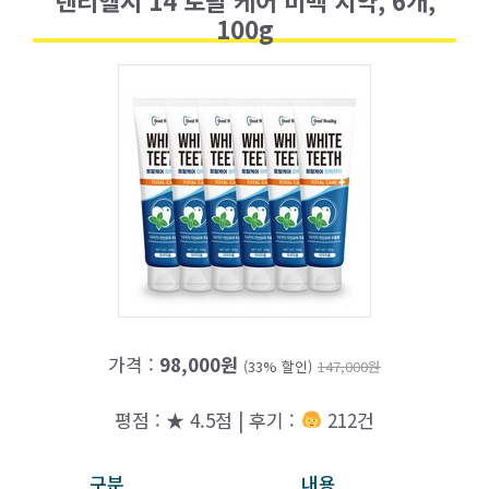
100g
가격 :
98,000원
(33% 할인)
147,000원
평점 : ★ 4.5점 | 후기 :
212건
구분
내용