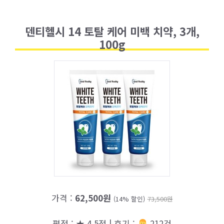
덴티헬시 14 토탈 케어 미백 치약, 3개,
100g
가격 :
62,500원
(14% 할인)
73,500원
평점 : ★ 4.5점 | 후기 :
‍‍ 212건