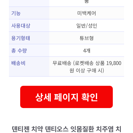
품
기능
미백케어
사용대상
일반/성인
용기형태
튜브형
총 수량
4개
배송비
무료배송 (로켓배송 상품 19,800
원 이상 구매 시)
상세 페이지 확인
덴티젠 치약 덴티오스 잇몸질환 치주염 치