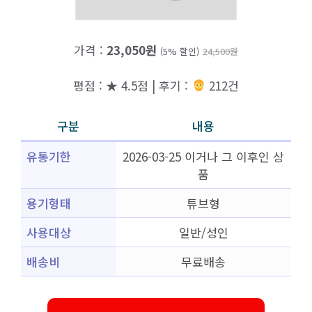
가격 :
23,050원
(5% 할인)
24,500원
평점 : ★ 4.5점 | 후기 :
212건
구분
내용
유통기한
2026-03-25 이거나 그 이후인 상
품
용기형태
튜브형
사용대상
일반/성인
배송비
무료배송