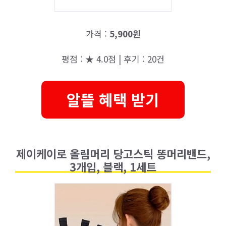
가격 :
5,900원
평점 : ★ 4.0점 | 후기 : 20건
알뜰 혜택 받기
제이케이로 올림머리 당고스틱 똥머리밴드,
3개입, 블랙, 1세트