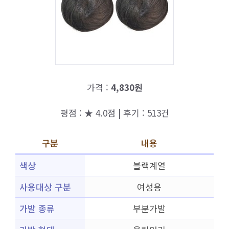
가격 :
4,830원
평점 : ★ 4.0점 | 후기 : 513건
구분
내용
색상
블랙계열
사용대상 구분
여성용
가발 종류
부분가발