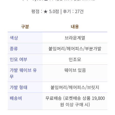
평점 : ★ 5.0점 | 후기 : 27건
구분
내용
색상
브라운계열
종류
붙임머리/헤어피스/부분가발
인모 여부
인조모
가발 웨이브 유
웨이브 있음
무
가발 형태
붙임머리/헤어피스/브릿지
배송비
무료배송 (로켓배송 상품 19,800
원 이상 구매 시)