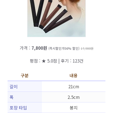
가격 :
7,800원
(즉시할인가56% 할인)
17,900원
평점 : ★ 5.0점 | 후기 : 123건
구분
내용
길이
21cm
폭
2.5cm
포장 타입
봉지