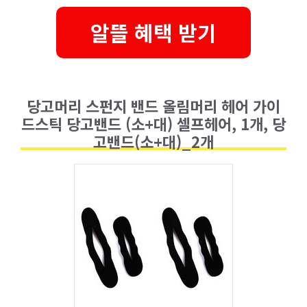
알뜰 혜택 받기
당고머리 스펀지 밴드 올림머리 헤어 가이
드스틱 당고밴드 (소+대) 셀프헤어, 1개, 당
고밴드(소+대)_2개