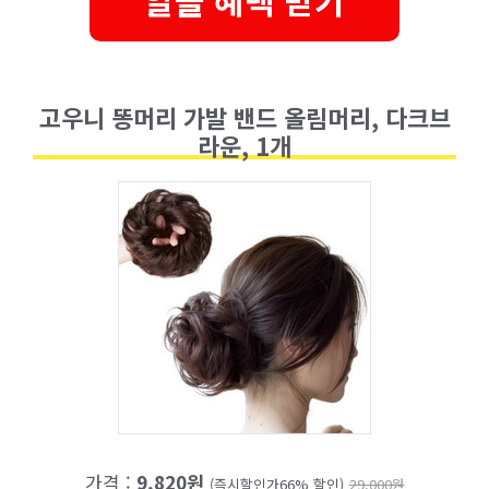
알뜰 혜택 받기
고우니 똥머리 가발 밴드 올림머리, 다크브
라운, 1개
가격 :
9,820원
(즉시할인가66% 할인)
29,000원