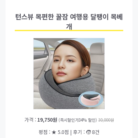
턴스뷰 목편한 꿀잠 여행용 달팽이 목베
개
가격 :
19,750원
(즉시할인가34% 할인)
30,000원
평점 : ★ 5.0점 | 후기 : 🧒 8건