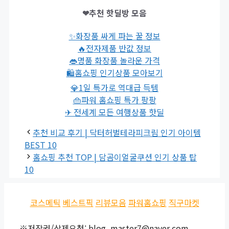
❤추천 핫딜방 모음
✨화장품 싸게 파는 꿀 정보
🔥전자제품 반값 정보
👄명품 화장품 놀라운 가격
🛍홈쇼핑 인기상품 모아보기
💎1일 특가로 역대급 득템
👜파워 홈쇼핑 특가 팡팡
✈ 전세계 모든 여행상품 핫딜
추천 비교 후기 | 닥터허벌테라피크림 인기 아이템
BEST 10
홈쇼핑 추천 TOP | 담곰이얼굴쿠션 인기 상품 탑
10
코스메틱
베스트픽
리뷰모음
파워홈쇼핑
직구마켓
※저작권/삭제요청: blog_master7@naver.com