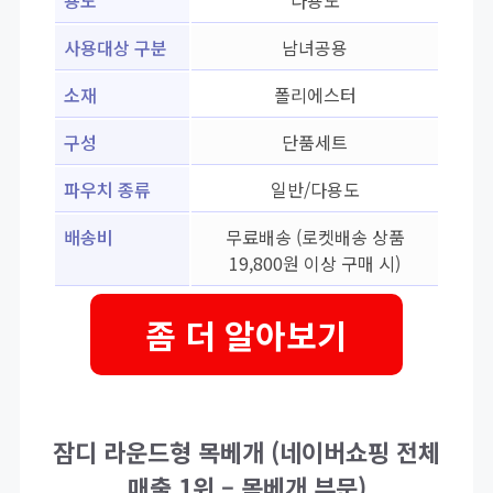
용도
다용도
사용대상 구분
남녀공용
소재
폴리에스터
구성
단품세트
파우치 종류
일반/다용도
배송비
무료배송 (로켓배송 상품
19,800원 이상 구매 시)
좀 더 알아보기
잠디 라운드형 목베개 (네이버쇼핑 전체
매출 1위 – 목베개 부문)