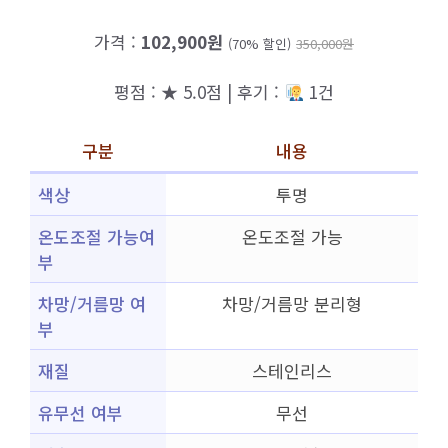
가격 :
102,900원
(70% 할인)
350,000원
평점 : ★ 5.0점 | 후기 :
1건
구분
내용
색상
투명
온도조절 가능여
온도조절 가능
부
차망/거름망 여
차망/거름망 분리형
부
재질
스테인리스
유무선 여부
무선