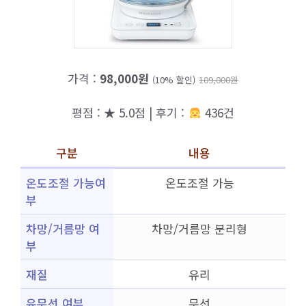
가격 :
98,000원
(10% 할인)
109,000원
평점 : ★ 5.0점 | 후기 :
436건
구분
내용
온도조절 가능여
온도조절 가능
부
차망/거름망 여
차망/거름망 분리형
부
재질
유리
유무선 여부
무선