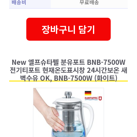
배송비
무료배송
장바구니 담기
New 엘프슈타펠 분유포트 BNB-7500W
전기티포트 현재온도표시창 24시간보온 새
벽수유 OK, BNB-7500W (화이트)