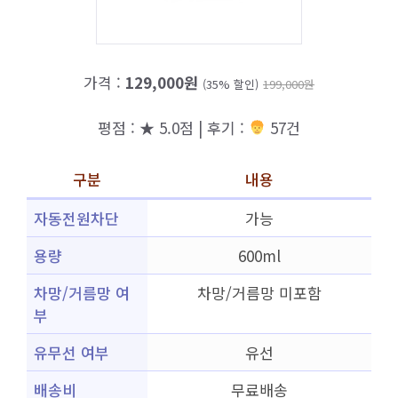
가격 :
129,000원
(35% 할인)
199,000원
평점 : ★ 5.0점 | 후기 :
57건
구분
내용
자동전원차단
가능
용량
600ml
차망/거름망 여
차망/거름망 미포함
부
유무선 여부
유선
배송비
무료배송