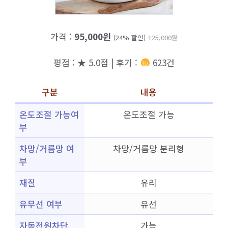
가격 :
95,000원
(24% 할인)
125,000원
평점 : ★ 5.0점 | 후기 :
623건
구분
내용
온도조절 가능여
온도조절 가능
부
차망/거름망 여
차망/거름망 분리형
부
재질
유리
유무선 여부
유선
자동전원차단
가능