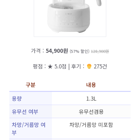
가격 :
54,900원
(57% 할인)
128,900원
평점 : ★ 5.0점 | 후기 :
275건
구분
내용
용량
1.3L
유무선 여부
유무선겸용
차망/거름망 여
차망/거름망 미포함
부