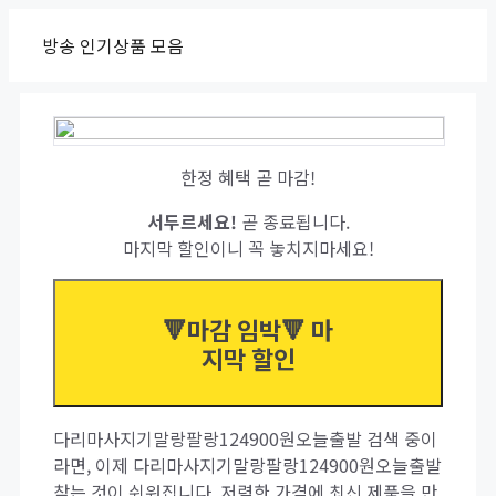
Skip
방송 인기상품 모음
to
content
한정 혜택 곧 마감!
서두르세요!
곧 종료됩니다.
마지막 할인이니 꼭 놓치지마세요!
🔻마감 임박🔻 마
지막 할인
다리마사지기말랑팔랑124900원오늘출발 검색 중이
라면, 이제 다리마사지기말랑팔랑124900원오늘출발
찾는 것이 쉬워집니다. 저렴한 가격에 최신 제품을 만