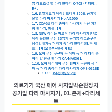
압 강도조절 발 다리 안마기 K-705 (지퍼형),
R+L
한일의료기 에어컴프레셔 360도 공기압
온열 다리 마사지기 HL-AI1000
CCAGU 다리 종아리 마사지기 무선 지퍼
형 안마기, 퍼플, 1개
NEW 아이든 피로싹 다리 마사지기 PRO
에어 올인원 무선 3D입체 공기압 레그솔루션
음성안내기능 허벅지 종아리 안마기(좌/우 세
트), 1개(오른쪽+왼쪽 세트)
오아 무선 쿠션형 목 어깨 등 허리 다리 종
아리 발 전신 안마기 OA-MA036 L
오아 바디케어 무선 안마기 쿠션형 목 어
깨 등 허리 종아리 다리 마사지기 OMS-031BE
❤추천 핫딜방 모음
의료기기 국산 에어 사지압박순환장치
공기압 다리 마사지기, 01.본체+다리세
트