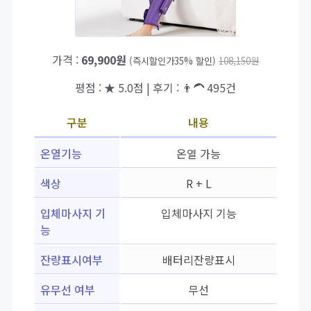
가격 :
69,900원
(즉시할인가35% 할인)
108,150원
평점 : ★ 5.0점 | 후기 : 👨‍🦱 495건
구분
내용
온열기능
온열 가능
색상
R + L
입체마사지 기
입체마사지 기능
능
잔량표시여부
배터리잔량표시
유무선 여부
무선