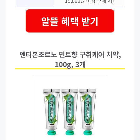
19,800원 이상 구매 시)
알뜰 혜택 받기
덴티본조르노 민트향 구취케어 치약,
100g, 3개