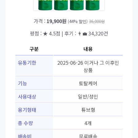
가격 :
19,900원
(44% 할인)
36,000원
평점 : ★ 4.5점 | 후기 : 👨‍💼 34,320건
구분
내용
유통기한
2025-06-26 이거나 그 이후인
상품
기능
토탈케어
사용대상
일반/성인
용기형태
튜브형
총 수량
4개
배송비
무료배송