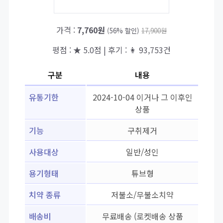
가격 :
7,760원
(56% 할인)
17,900원
평점 : ★ 5.0점 | 후기 : 👩 93,753건
구분
내용
유통기한
2024-10-04 이거나 그 이후인
상품
기능
구취제거
사용대상
일반/성인
용기형태
튜브형
치약 종류
저불소/무불소치약
배송비
무료배송 (로켓배송 상품