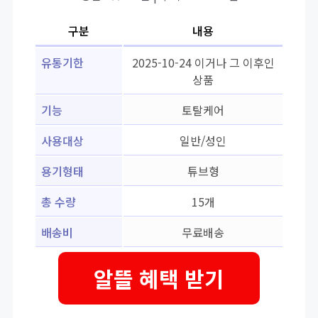
구분
내용
유통기한
2025-10-24 이거나 그 이후인
상품
기능
토탈케어
사용대상
일반/성인
용기형태
튜브형
총 수량
15개
배송비
무료배송
알뜰 혜택 받기