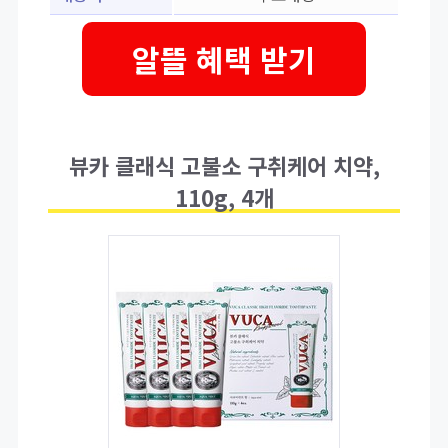
알뜰 혜택 받기
뷰카 클래식 고불소 구취케어 치약,
110g, 4개