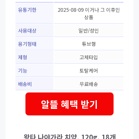
유통기한
2025-08-09 이거나 그 이후인
상품
사용대상
일반/성인
용기형태
튜브형
제형
고체타입
기능
토탈케어
배송비
무료배송
알뜰 혜택 받기
왕타 나야가라 치약, 120g, 18개