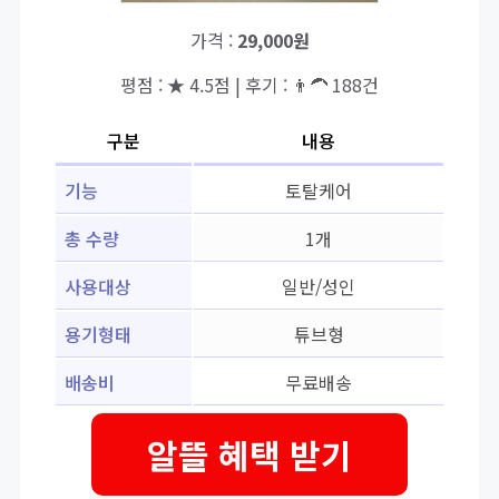
가격 :
29,000원
평점 : ★ 4.5점 | 후기 : 👨‍🦱 188건
구분
내용
기능
토탈케어
총 수량
1개
사용대상
일반/성인
용기형태
튜브형
배송비
무료배송
알뜰 혜택 받기