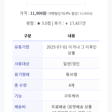
가격 :
11,900원
(쿠폰할인가14% 할인)
13,860원
평점 : ★ 5.0점 | 후기 : 👧 17,437건
구분
내용
유통기한
2025-07-01 이거나 그 이후인
상품
사용대상
일반/성인
용기형태
튜브형
총 수량
4개
기능
구취케어
배송비
무료배송 (로켓배송 상품