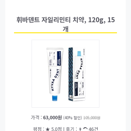
휘바덴트 자일리민티 치약, 120g, 15
개
가격 :
63,000원
(40% 할인)
105,000원
평점 : ★ 5.0점 | 후기 : 👨‍🦱 46건