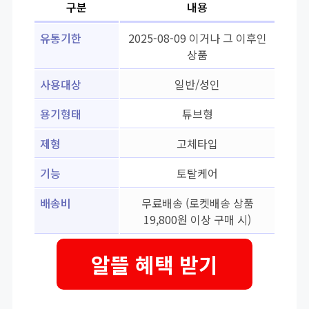
구분
내용
유통기한
2025-08-09 이거나 그 이후인
상품
사용대상
일반/성인
용기형태
튜브형
제형
고체타입
기능
토탈케어
배송비
무료배송 (로켓배송 상품
19,800원 이상 구매 시)
알뜰 혜택 받기