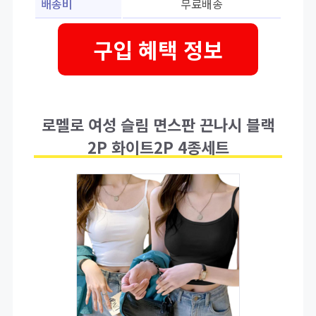
배송비
무료배송
구입 혜택 정보
로멜로 여성 슬림 면스판 끈나시 블랙
2P 화이트2P 4종세트