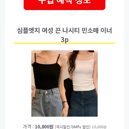
심플엣지 여성 끈 나시티 민소매 이너
3p
가격 :
10,800원
(즉시할인가44% 할인)
19,300원